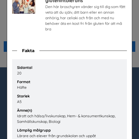
glutenintolerans
Den här broschyren vänder sig till dig som fått
veta att du själv, ditt barn eller en annan
anhörig, har celiaki och från och med nu
Välkommen hem till
Tidningen sten
behöver äta en kost fri från gluten för att må
fastighetsbranschen
Sveriges
bra
Stenindustriförbund/Stenforsk
Fastighetsbranschens
Utbildningsnämnd
Beställ 0kr
Beställ 0kr
Fakta
Sidantal
20
Format
Häfte
utbudet.se
Storlek
Box 45404
A5
104 31 Stockholm
Ämne(n)
Idrott och hälsa/livskunskap, Hem- & konsumentkunskap,
020-67 60 50
Samhällskunskap, Biologi
info@utbudet.se
Lämplig målgrupp
Lärare och elever från grundskolan och uppåt