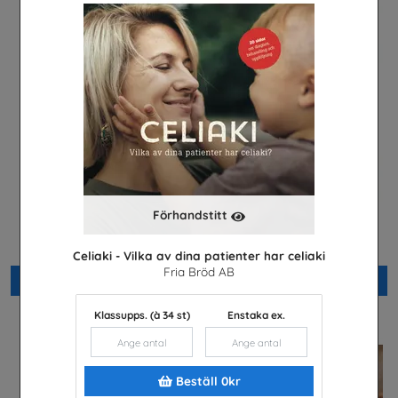
Förhandstitt
Så här blir du miljonär i
Meet Sandvik nr 1 2026
hängmattan
Sandvik AB
Sparklubben Media AB
Celiaki - Vilka av dina patienter har celiaki
Fria Bröd AB
Beställ 0kr
Beställ 0kr
Klassupps. (à 34 st)
Enstaka ex.
Beställ 0kr