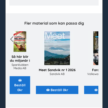
facebook
instagram
linkedin
youtube
Kundtjänst
Fler material som kan passa dig
Kontakt
Vanliga frågor och svar
Previous
Next
Så beställer du
Mina sidor
Så här blir
Beställ material
du miljonär i
hängmattan
Sparklubben
Alla material
Media AB
Meet Sandvik nr 1 2026
Fordonste
Avsändare
Sandvik AB
Volkswagen Gr
Senast inkomna
Topplistor
Beställ
0kr
Beställ 0kr
Bestäl
Mer för skolan
Kahoot
Gratis evenemang