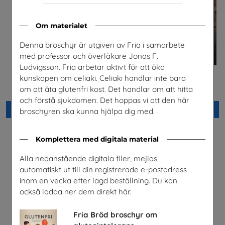
Om materialet
Denna broschyr är utgiven av Fria i samarbete
med professor och överläkare Jonas F.
Ludvigsson. Fria arbetar aktivt för att öka
kunskapen om celiaki. Celiaki handlar inte bara
Fordonstekniker
Celiaki
om att äta glutenfri kost. Det handlar om att hitta
Volkswagen Group Sverige
Fria Bröd AB
och förstå sjukdomen. Det hoppas vi att den här
Beställ 0kr
Beställ 0kr
broschyren ska kunna hjälpa dig med.
Komplettera med digitala material
Alla nedanstående digitala filer, mejlas
automatiskt ut till din registrerade e-postadress
inom en vecka efter lagd beställning. Du kan
också ladda ner dem direkt här.
Fria Bröd broschyr om