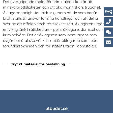
Det övergripande målet för kriminalpolitiken är att
minska brottsligheten och att öka människors trygghet.
FAQ
Åklagarmyndigheten bidrar genom att de som begår
brott ställs till ansvar för sina handlingar och att detta
sker på ett effektivt och rättssäkert sätt. Åklagaren utgör
Ko
en viktig länk i rättskedjan – polis, åklagare, domstol och
kriminalvård. Det är åklagaren som inom lagens ram
Ch
avgör om åtal ska väckas, det är åklagaren som leder
förundersökningen och för statens talan i domstolen.
Ku
Tryckt material för beställning
utbudet.se