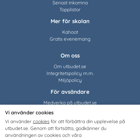
Senast inkomna
Topplistor
Mer för skolan
Kahoot
Gratis evenemang
Om oss
Om utbudet.se
Integritetspolicy m.m.
Miljöpolicy
För avsändare
Medverka på utbudet.se
Vi använder cookies
Utbudet.se
distribuerar
Vi använder
cookies
för att förbättra din upplevelse på
organisationers, myndigheters och företags egna material
utbudet.se. Genom att fortsätta, godkänner du
till Sveriges alla skolor, universitet och högskolor. Tjänsten
användningen av cookies och våra
är kostnadsfri för lärare, studie- och yrkesvägledare och