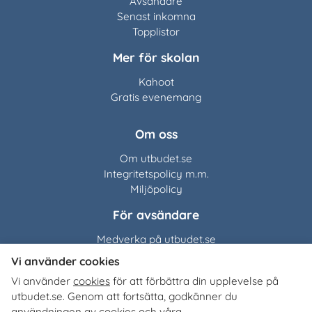
Avsändare
Senast inkomna
Topplistor
Mer för skolan
Kahoot
Gratis evenemang
Om oss
Om utbudet.se
Integritetspolicy m.m.
Miljöpolicy
För avsändare
Medverka på utbudet.se
Vi använder cookies
Utbudet.se
distribuerar
Vi använder
cookies
för att förbättra din upplevelse på
organisationers, myndigheters och företags egna material
utbudet.se. Genom att fortsätta, godkänner du
till Sveriges alla skolor, universitet och högskolor. Tjänsten
användningen av cookies och våra