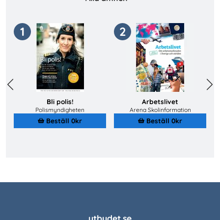
1
2
Previous
Next
Bli polis!
Arbetslivet
Polismyndigheten
Arena Skolinformation
Beställ 0kr
Beställ 0kr
utbudet.se