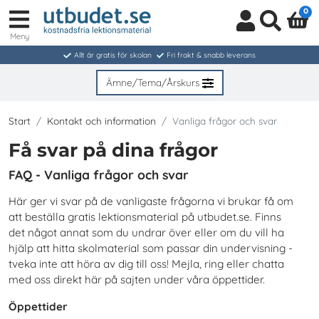
0
Meny
Logga
Sök
in
Allt är gratis för skolan
Fri frakt & snabb leverans
/
Bli
Ämne/Tema/Årskurs
medlem
Start
Kontakt och information
Vanliga frågor och svar
Få svar på dina frågor
FAQ - Vanliga frågor och svar
Här ger vi svar på de vanligaste frågorna vi brukar få om
att beställa gratis lektionsmaterial på utbudet.se. Finns
det något annat som du undrar över eller om du vill ha
hjälp att hitta skolmaterial som passar din undervisning -
tveka inte att höra av dig till oss! Mejla, ring eller chatta
med oss direkt här på sajten under våra öppettider.
Öppettider