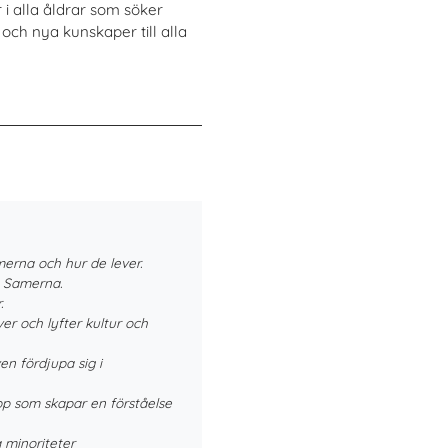
i alla åldrar som söker
och nya kunskaper till alla
erna och hur de lever.
m Samerna.
.
er och lyfter kultur och
en fördjupa sig i
upp som skapar en förståelse
 minoriteter