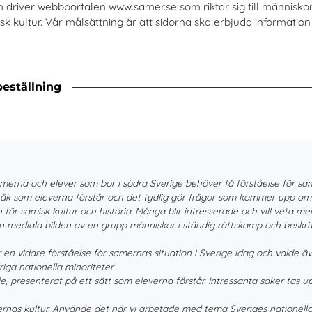
driver webbportalen www.samer.se som riktar sig till människor 
kultur. Vår målsättning är att sidorna ska erbjuda information 
beställning
merna och elever som bor i södra Sverige behöver få förståelse för sam
pråk som eleverna förstår och det tydlig gör frågor som kommer upp o
för samisk kultur och historia. Många blir intresserade och vill veta mer
 mediala bilden av en grupp människor i ständig rättskamp och beskriv
en vidare förståelse för samernas situation i Sverige idag och valde äv
riga nationella minoriteter
le, presenterat på ett sätt som eleverna förstår. Intressanta saker tas 
rnas kultur. Använde det när vi arbetade med tema Sveriges nationella