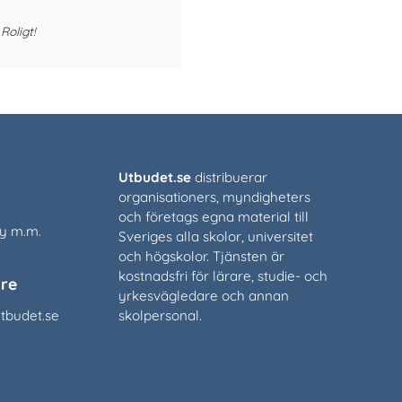
Roligt!
Utbudet.se
distribuerar
organisationers, myndigheters
och företags egna material till
cy m.m.
Sveriges alla skolor, universitet
och högskolor. Tjänsten är
kostnadsfri för lärare, studie- och
re
yrkesvägledare och annan
tbudet.se
skolpersonal.