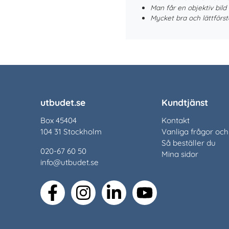
Man får en objektiv bild
Mycket bra och lättförstå
utbudet.se
Kundtjänst
Box 45404
Kontakt
104 31 Stockholm
Vanliga frågor och
Så beställer du
020-67 60 50
Mina sidor
info@utbudet.se
facebook
instagram
linkedin
youtube