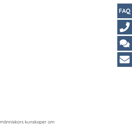
FAQ
Kont
Cha
Kun
a människors kunskaper om