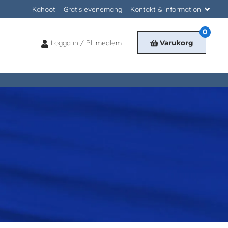
Kahoot
Gratis evenemang
Kontakt & information
0
Logga in / Bli medlem
Varukorg
Logga
in
/
Bli
medlem