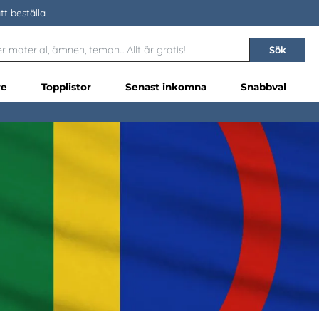
tt beställa
Sök
re
Topplistor
Senast inkomna
Snabbval