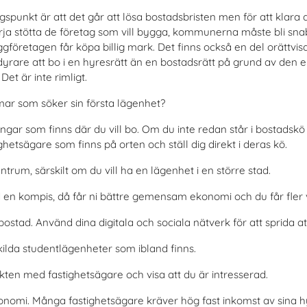
spunkt är att det går att lösa bostadsbristen men för att klar
ja stötta de företag som vill bygga, kommunerna måste bli snab
ggföretagen får köpa billig mark. Det finns också en del orättvi
a dyrare att bo i en hyresrätt än en bostadsrätt på grund av de
et är inte rimligt.
mar som söker sin första lägenhet?
ar som finns där du vill bo. Om du inte redan står i bostadskö s
hetsägare som finns på orten och ställ dig direkt i deras kö.
ntrum, särskilt om du vill ha en lägenhet i en större stad.
en kompis, då får ni bättre gemensam ekonomi och du får fler v
 bostad. Använd dina digitala och sociala nätverk för att sprida at
kilda studentlägenheter som ibland finns.
akten med fastighetsägare och visa att du är intresserad.
konomi. Många fastighetsägare kräver hög fast inkomst av sina 