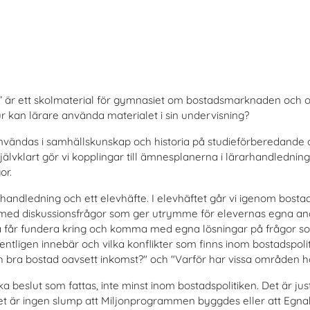
a” är ett skolmaterial för gymnasiet om bostadsmarknaden och om
 kan lärare använda materialet i sin undervisning?
 användas i samhällskunskap och historia på studieförberedand
lvklart gör vi kopplingar till ämnesplanerna i lärarhandledning
or.
handledning och ett elevhäfte. I elevhäftet går vi igenom bostad
as med diskussionsfrågor som ger utrymme för elevernas egna an
a får fundera kring och komma med egna lösningar på frågor so
entligen innebär och vilka konflikter som finns inom bostadspolit
 och bra bostad oavsett inkomst?" och "Varför har vissa områden 
ska beslut som fattas, inte minst inom bostadspolitiken. Det är ju
 Det är ingen slump att Miljonprogrammen byggdes eller att Eg