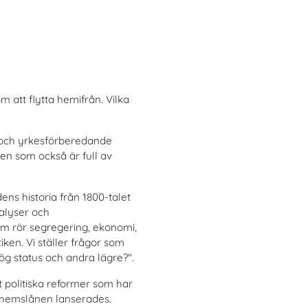
 att flytta hemifrån. Vilka
e och yrkesförberedande
en som också är full av
ens historia från 1800-talet
alyser och
m rör segregering, ekonomi,
iken. Vi ställer frågor som
hög status och andra lägre?".
st politiska reformer som har
nahemslånen lanserades.