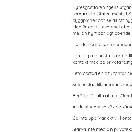
Hyresgästföreningens utgång
samarbeta. Staten måste bör
byggplaner och se till att by
idag är det till exempel oft
mellan hyrt och ägt boende. D
Har du några tips för ungdo
Leta upp de bostadsförmedling
kontakt med de privata fastig
Leta bostad en bit utanför ce
Sök bostad tillsammans med 
Berätta för alla att du söker
Är du student så sök de särs
Ge inte upp! Var aktiv i kont
Slarva inte med din private