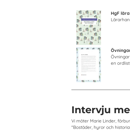
HgF lära
Lärarhan
Övningar
Övningar 
en ordlis
Intervju m
Vi möter Marie Linder, förb
"Bostäder, hyror och histori