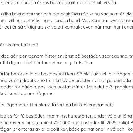
e senaste hundra årens bostadspolitik och det vill vi visa.
olika boendeformer och ger praktiska råd kring vad som är viktig
an vill hyra ut eller hyra i andra hand. Vad som händer när man f
 det är så viktigt att skriva ett kontrakt även när man hyr i and
här skolmaterialet?
idag går igen genom historien; brist på bostäder, segregering,
ft tidigare i det här landet men lyckats lösa.
för berörs alla av bostadspolitiken. Särskilt aktuell blir frågan n
unga vuxna drabbas extra hårt av de problem vi har på bostads
tnader för både hyres- och bostadsrätter. Men detta är probl
ökad kunskap om frågorna.
hyreslägenheter. Hur ska vi få fart på bostadsbyggandet?
deles för få bostäder, inte minst hyresrätter, under väldigt lång t
e behöver vi bygga minst 700 000 nya bostäder till 2025 enligt Bo
rågan prioriteras av alla politiker, både på nationell nivå och i