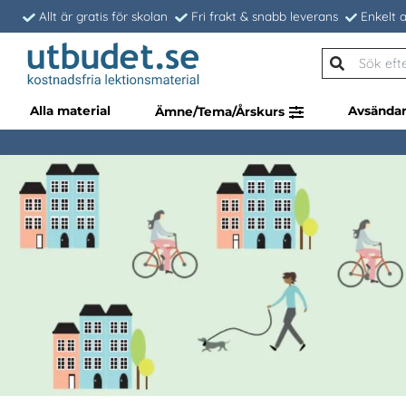
Allt är gratis för skolan
Fri frakt & snabb leverans
Enkelt a
Alla material
Avsända
Ämne/Tema/Årskurs