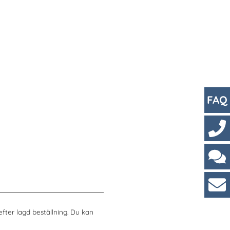
FAQ
Kont
Cha
Kun
efter lagd beställning. Du kan