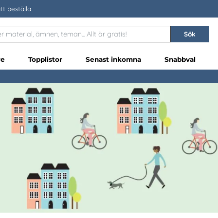
tt beställa
Sök
re
Topplistor
Senast inkomna
Snabbval