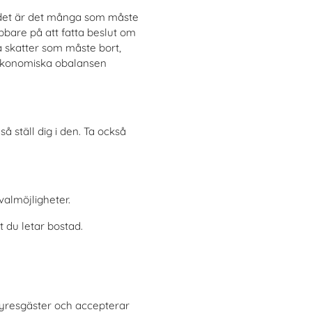
a det är det många som måste
bare på att fatta beslut om
sa skatter som måste bort,
n ekonomiska obalansen
å ställ dig i den. Ta också
almöjligheter.
t du letar bostad.
hyresgäster och accepterar