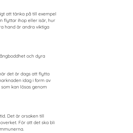
t att tänka på till exempel
lyttar ihop eller isär, hur
ra hand är andra viktiga
 trångboddhet och dyra
är det är dags att flytta
marknaden idag i form av
em som kan lösas genom
id. Det är orsaken till
verket. För att det ska bli
 kommunerna.