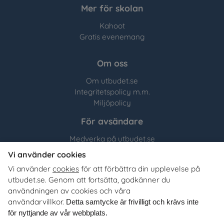
Mer för skolan
Kahoot
Gratis evenemang
Om oss
Om utbudet.se
Integritetspolicy m.m.
Miljöpolicy
För avsändare
Medverka på utbudet.se
Vi använder cookies
Utbudet.se
distribuerar
Vi använder
cookies
för att förbättra din upplevelse på
organisationers, myndigheters och företags egna material
utbudet.se. Genom att fortsätta, godkänner du
till Sveriges alla skolor, universitet och högskolor. Tjänsten
användningen av cookies och våra
är kostnadsfri för lärare, studie- och yrkesvägledare och
användarvillkor.
Detta samtycke är frivilligt och krävs inte
annan skolpersonal.
för nyttjande av vår webbplats.