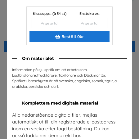
Klassupps. (à 34 st)
Enstaka ex.
Yrkessvenska fiber och
El- och energiprogrammet,
stadsnät
Arabiska
Sobona
Installatörsföretagen Service i
Sverige AB
Beställ 0kr
Beställ 0kr
Beställ 0kr
Om materialet
Information på sju språk om att arbeta som
Lastbilsförare,Truckförare, Taxiförare och Däckmontör.
Språket i broschyren är på svenska, engelska, somali, tigrinja,
arabiska, persiska och dari.
Komplettera med digitala material
Alla nedanstående digitala filer, mejlas
automatiskt ut till din registrerade e-postadress
inom en vecka efter lagd beställning. Du kan
också ladda ner dem direkt här.
Jobba i energibranschen
Snabbval- SFI och lättläst