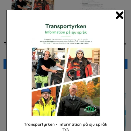
Cl
Transportyrken - Information
Praktisera i energibranschen
på sju språk
Energiföretagen Sverige
TYA
Beställ 0kr
Beställ 0kr
Transportyrken - Information på sju språk
TYA