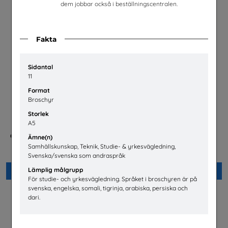
dem jobbar också i beställningscentralen.
Fakta
Sidantal
11
Format
Broschyr
Storlek
A5
Checklista för undervisning
Energisvenska, SFI
Ämne(n)
om pornografi
Energiföretagen Sverige
Samhällskunskap, Teknik, Studie- & yrkesvägledning,
Unizon
Svenska/svenska som andraspråk
Lämplig målgrupp
Beställ 0kr
Beställ 0kr
För studie- och yrkesvägledning. Språket i broschyren är på
svenska, engelska, somali, tigrinja, arabiska, persiska och
dari.