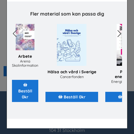
Fler material som kan passa dig
Previous
Next
Lätta trycket MINI
Arbete
Hej främling Sverige
Arena
Skolinformation
Beställ 0kr
Hälsa och vård i Sverige
Praktis
energibr
Cancerfonden
Energiföreta
Beställ
0kr
Beställ 0kr
Bestä
utbudet.se
Box 45404
104 31 Stockholm