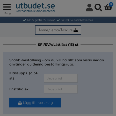
0
Meny
Logga
Sök
in
Allt är gratis för skolan
Fri frakt & snabb leverans
/
Bli
Ämne/Tema/Årskurs
medlem
SFI/SVA/Lättläst (13) st
Snabb-beställning - om du vill ha allt som visas nedan
använder du denna beställningsruta.
Klassupps. (à 34
st)
Enstaka ex.
Lägg till i varukorg