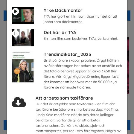
Energiföretagen Sverige
Snabbval - blandade avsändare
Yrke Däckmontör
Beställ 0kr
Beställ 0kr
TYA har gjort en film som visar hur det är att
jobba som däckmontör.
Det här är TYA
En liten film som beskriver TYAs verksamhet.
Trendindikator_2025
Brist på förare skapar problem. Drygt hälften
av åkeriföretagen har behov av att anställa och
det totala behovet uppgår till cirka 3 650 fler
förare. Vår långsiktiga bedömning ligger fast;
det kommer att behövas mer än 50 000 nya
förare de närmaste tio åren.
Att arbeta som taxiförare
Hur det är att jobba som taxiförare – en film där
Lastbilschaufför-Ett
Säkra svar om hiv
framtidsjobb
taxiförare berättar om sin arbetsvardag. Möt Tina,
Riksförbundet Noaks Ark
TYA
Linda, Said med flera när de och deras kollegor
berättar om varför de gillar att arbeta i
Beställ 0kr
Beställ 0kr
taxibranschen. De kör skolskjuts, sjuk- och
mattransporter, person- och företagstaxi. Några av