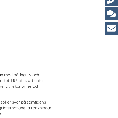
Kont
Cha
Kun
an med näringsliv och
et, LiU, ett stort antal
are, civilekonomer och
 söker svar på samtidens
 internationella rankningar
n.