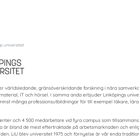
s universitet
ver världsledande, gränsöverskridande forskning i nära samverk
terial, IT och hörsel. I samma anda erbjuder Linköpings universit
 minst många professionsutbildningar för till exempel läkare, lär
udenter och 4 500 medarbetare vid fyra campus som tillsammans
a är bland de mest eftertraktade på arbetsmarknaden och enligt
lden. LiU blev universitet 1975 och förnyelse är vår enda traditio