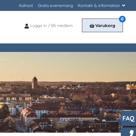
Kahoot
Gratis evenemang
Kontakt & information
0
Logga in / Bli medlem
Varukorg
Logga
in
/
Bli
medlem
FAQ