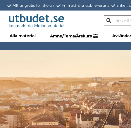
Allt är gratis för skolan
Fri frakt & snabb leverans
Enkelt a
Alla material
Avsända
Ämne/Tema/Årskurs