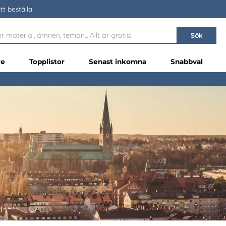
tt beställa
Sök
re
Topplistor
Senast inkomna
Snabbval