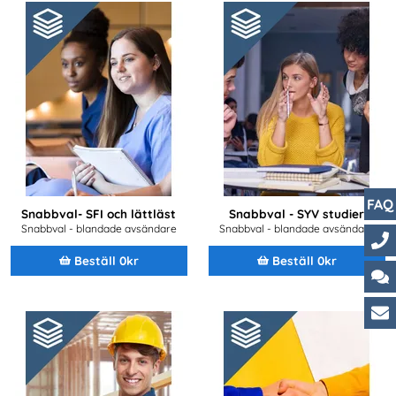
FAQ
Snabbval- SFI och lättläst
Snabbval - SYV studier
Snabbval - blandade avsändare
Snabbval - blandade avsändare
Beställ 0kr
Beställ 0kr
Ko
Ch
Ku