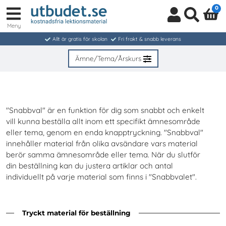
0
Meny
Logga
Sök
in
Allt är gratis för skolan
Fri frakt & snabb leverans
/
Bli
Ämne/Tema/Årskurs
medlem
"Snabbval" är en funktion för dig som snabbt och enkelt
vill kunna beställa allt inom ett specifikt ämnesområde
eller tema, genom en enda knapptryckning. "Snabbval"
innehåller material från olika avsändare vars material
berör samma ämnesområde eller tema. När du slutför
din beställning kan du justera artiklar och antal
individuellt på varje material som finns i "Snabbvalet".
Tryckt material för beställning