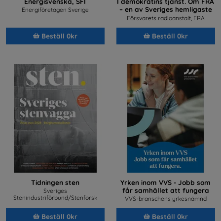
Energisvenska, SFI
I demokratins tjänst. Om FRA
– en av Sveriges hemligaste
Energiföretagen Sverige
arbetsplatser
Försvarets radioanstalt, FRA
Beställ 0kr
Beställ 0kr
Tidningen sten
Yrken inom VVS - Jobb som
får samhället att fungera
Sveriges
Stenindustriförbund/Stenforsk
VVS-branschens yrkesnämnd
Beställ 0kr
Beställ 0kr