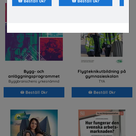
Beställ 0kr
Beställ 0kr
Bygg- och
Flygteknikutbildning på
anläggningsprogrammet
gymnasieskolan
Byggbranschens yrkesnämnd
TYA
Beställ 0kr
Beställ 0kr