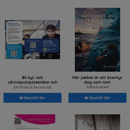
Bli kyl- och
När jobbet är ett äventyr
värmepumpstekniker och
dag som natt
jobba med framtidens teknik
Sjöfartsverket
SKVP Info & Service AB
Beställ 0kr
Beställ 0kr