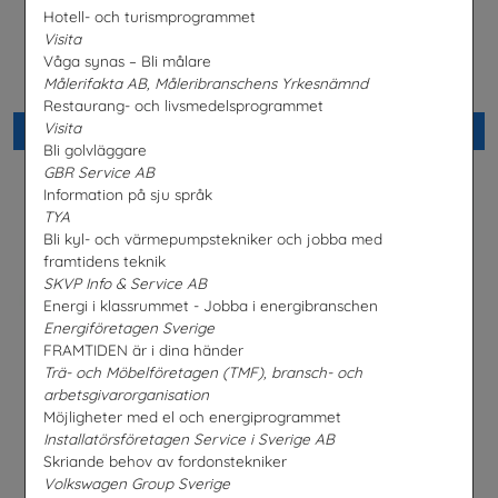
Hotell- och turismprogrammet
Lastbilschaufför-Ett
Visita
Möjligheter med el- och
framtidsjobb
energiprogrammet
Våga synas – Bli målare
TYA
Installatörsföretagen Service i
Målerifakta AB, Måleribranschens Yrkesnämnd
Sverige AB
Restaurang- och livsmedelsprogrammet
Visita
Beställ 0kr
Beställ 0kr
Bli golvläggare
GBR Service AB
Information på sju språk
TYA
Bli kyl- och värmepumpstekniker och jobba med
framtidens teknik
SKVP Info & Service AB
Energi i klassrummet - Jobba i energibranschen
Energiföretagen Sverige
FRAMTIDEN är i dina händer
Trä- och Möbelföretagen (TMF), bransch- och
arbetsgivarorganisation
Möjligheter med el och energiprogrammet
Installatörsföretagen Service i Sverige AB
Skriande behov av fordonstekniker
Snabbval - SYV studier
Fordonstekniker
Snabbval - blandade avsändare
Volkswagen Group Sverige
Volkswagen Group Sverige