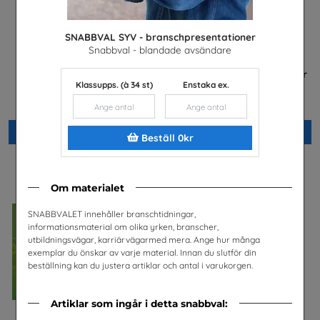
SNABBVAL SYV - branschpresentationer
Snabbval - blandade avsändare
Jobba i energibranschen
FRAMTIDEN är i dina händer
Klassupps. (à 34 st)
Enstaka ex.
Energiföretagen Sverige
Trä- och Möbelföretagen (TMF),
bransch- och
arbetsgivarorganisation
Beställ 0kr
Beställ 0kr
Beställ 0kr
Om materialet
SNABBVALET innehåller branschtidningar,
informationsmaterial om olika yrken, branscher,
utbildningsvägar, karriärvägarmed mera. Ange hur många
exemplar du önskar av varje material. Innan du slutför din
beställning kan du justera artiklar och antal i varukorgen.
Artiklar som ingår i detta snabbval: