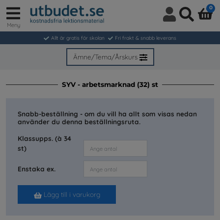
0
Meny
Logga
Sök
in
Allt är gratis för skolan
Fri frakt & snabb leverans
/
Bli
Ämne/Tema/Årskurs
medlem
SYV - arbetsmarknad (32) st
Snabb-beställning - om du vill ha allt som visas nedan
använder du denna beställningsruta.
Klassupps. (à 34
st)
Enstaka ex.
Lägg till i varukorg