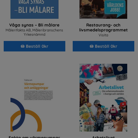
Våga synas – Bli målare
Restaurang- och
livsmedelsprogrammet
Målerifakta AB, Måleribranschens
Yrkesnämnd
Visita
Beställ 0kr
Beställ 0kr
Fakta om värmepumpar
Arbetslivet