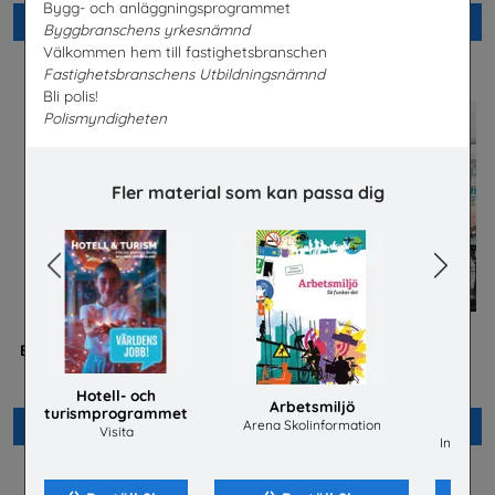
Bygg- och anläggningsprogrammet
Beställ 0kr
Beställ 0kr
Byggbranschens yrkesnämnd
Välkommen hem till fastighetsbranschen
Fastighetsbranschens Utbildningsnämnd
Bli polis!
Polismyndigheten
Fler material som kan passa dig
Previous
Next
Betald praktik som ingenjör
Jobba på apotek
(Plansch)
Sveriges Apoteksförening
Tekniksprånget
Hotell- och
Arbetsmiljö
turismprogrammet
ene
Arena Skolinformation
Beställ 0kr
Beställ 0kr
Visita
Installat