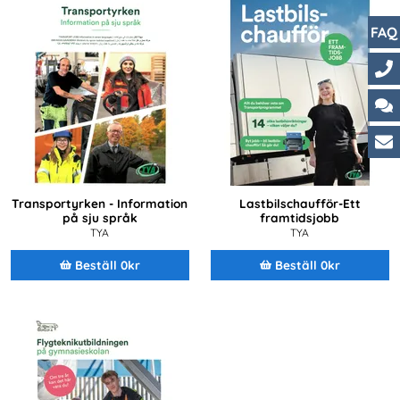
FAQ
Ko
Ch
Ku
Transportyrken - Information
Lastbilschaufför-Ett
på sju språk
framtidsjobb
TYA
TYA
Beställ 0kr
Beställ 0kr