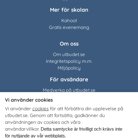
Mer för skolan
Kahoot
Gratis evenemang
Om oss
Om utbudet.se
Integritetspolicy m.m.
Miljöpolicy
För avsändare
Medverka på utbudet.se
Vi använder cookies
Utbudet.se
distribuerar
Vi använder
cookies
för att förbättra din upplevelse på
organisationers, myndigheters och företags egna material
utbudet.se. Genom att fortsätta, godkänner du
till Sveriges alla skolor, universitet och högskolor. Tjänsten
användningen av cookies och våra
är kostnadsfri för lärare, studie- och yrkesvägledare och
användarvillkor.
Detta samtycke är frivilligt och krävs inte
annan skolpersonal.
för nyttjande av vår webbplats.