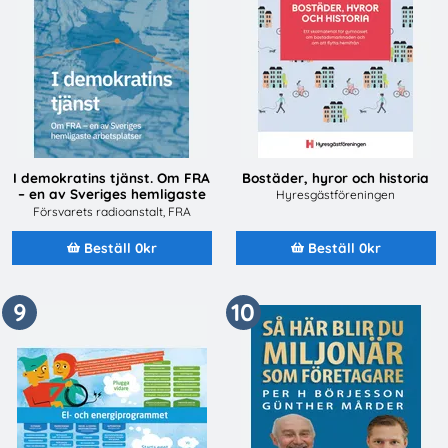
I demokratins tjänst. Om FRA
Bostäder, hyror och historia
– en av Sveriges hemligaste
Hyresgästföreningen
arbetsplatser
Försvarets radioanstalt, FRA
Beställ 0kr
Beställ 0kr
9
10