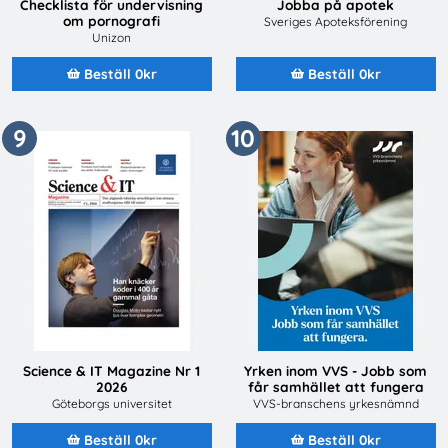
Checklista för undervisning
Jobba på apotek
om pornografi
Sveriges Apoteksförening
Unizon
Beställ 0kr
Beställ 0kr
9
10
Science & IT Magazine Nr 1
Yrken inom VVS - Jobb som
2026
får samhället att fungera
Göteborgs universitet
VVS-branschens yrkesnämnd
Beställ 0kr
Beställ 0kr