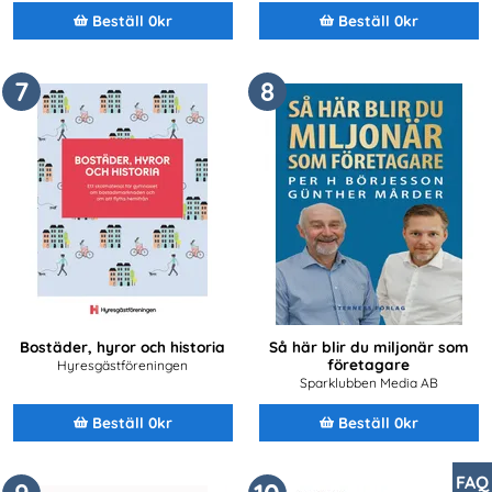
Beställ 0kr
Beställ 0kr
7
8
Bostäder, hyror och historia
Så här blir du miljonär som
företagare
Hyresgästföreningen
Sparklubben Media AB
Beställ 0kr
Beställ 0kr
FAQ