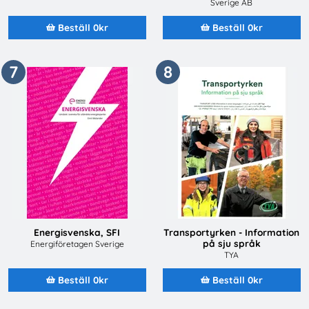
Sverige AB
Beställ 0kr
Beställ 0kr
7
8
Energisvenska, SFI
Transportyrken - Information
på sju språk
Energiföretagen Sverige
TYA
Beställ 0kr
Beställ 0kr