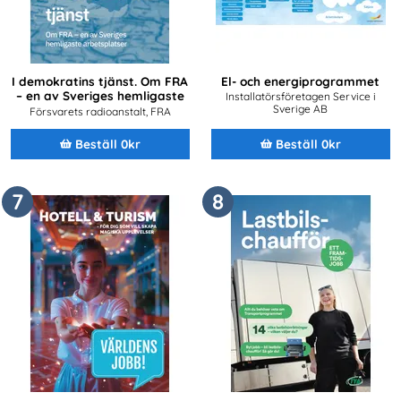
I demokratins tjänst. Om FRA
El- och energiprogrammet
– en av Sveriges hemligaste
Installatörsföretagen Service i
arbetsplatser
Sverige AB
Försvarets radioanstalt, FRA
Beställ 0kr
Beställ 0kr
7
8