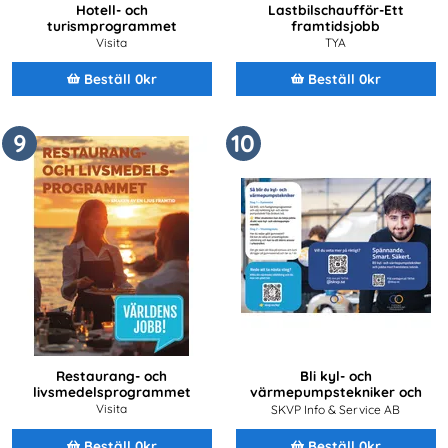
Hotell- och
Lastbilschaufför-Ett
turismprogrammet
framtidsjobb
Visita
TYA
Beställ 0kr
Beställ 0kr
9
10
Restaurang- och
Bli kyl- och
livsmedelsprogrammet
värmepumpstekniker och
jobba med framtidens teknik
Visita
SKVP Info & Service AB
Beställ 0kr
Beställ 0kr