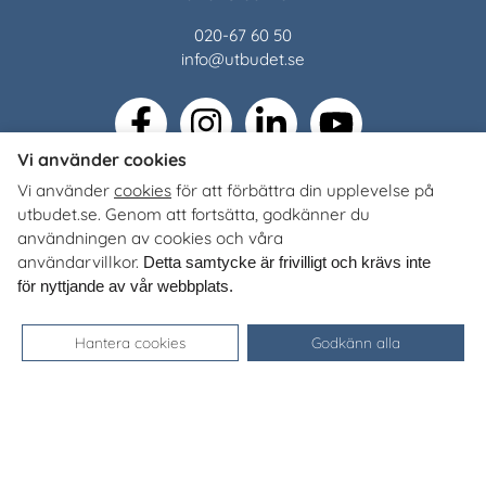
020-67 60 50
info@utbudet.se
facebook
instagram
linkedin
youtube
Vi använder cookies
Vi använder
cookies
för att förbättra din upplevelse på
Kundtjänst
utbudet.se. Genom att fortsätta, godkänner du
Kontakt
användningen av cookies och våra
Vanliga frågor och svar
användarvillkor.
Detta samtycke är frivilligt och krävs inte
Så beställer du
för nyttjande av vår webbplats.
Mina sidor
Hantera cookies
Godkänn alla
Beställ material
Alla material
Avsändare
Senast inkomna
Topplistor