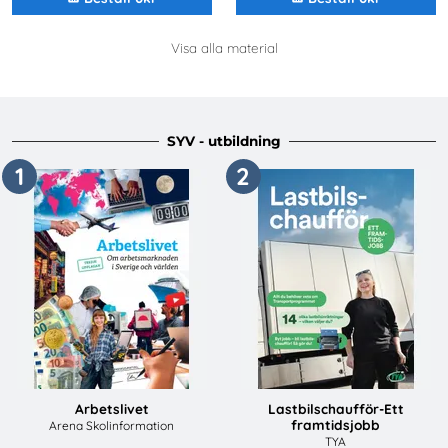
Visa alla material
SYV - utbildning
1
2
Arbetslivet
Lastbilschaufför-Ett
framtidsjobb
Arena Skolinformation
TYA