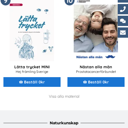
9
10
Ko
Ch
Ku
Lätta trycket MINI
Nästan alla män
Hej främling Sverige
Prostatacancerförbundet
Beställ 0kr
Beställ 0kr
Visa alla material
Naturkunskap