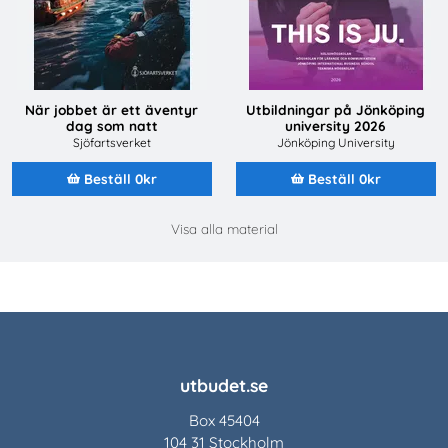
När jobbet är ett äventyr
Utbildningar på Jönköping
dag som natt
university 2026
Sjöfartsverket
Jönköping University
Beställ 0kr
Beställ 0kr
Visa alla material
utbudet.se
Box 45404
104 31 Stockholm