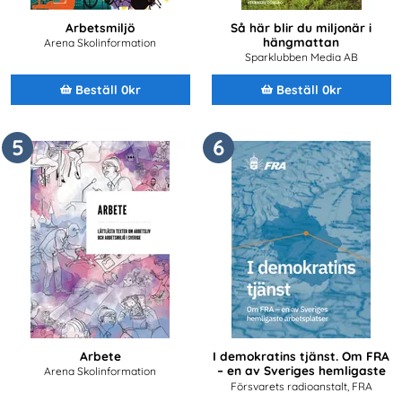
Arbetsmiljö
Så här blir du miljonär i
hängmattan
Arena Skolinformation
Sparklubben Media AB
Beställ 0kr
Beställ 0kr
5
6
Arbete
I demokratins tjänst. Om FRA
– en av Sveriges hemligaste
Arena Skolinformation
arbetsplatser
Försvarets radioanstalt, FRA