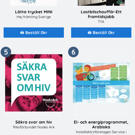
Lätta trycket MINI
Lastbilschaufför-Ett
framtidsjobb
Hej främling Sverige
TYA
Beställ 0kr
Beställ 0kr
5
6
Säkra svar om hiv
El- och energiprogrammet,
Arabiska
Riksförbundet Noaks Ark
Installatörsföretagen Service i