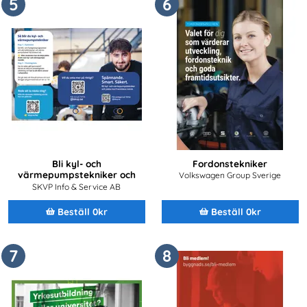
5
6
Bli kyl- och
Fordonstekniker
värmepumpstekniker och
Volkswagen Group Sverige
jobba med framtidens teknik
SKVP Info & Service AB
Beställ 0kr
Beställ 0kr
7
8