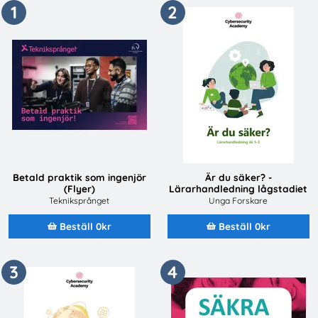
1
2
Betald praktik som ingenjör
Är du säker? -
(Flyer)
Lärarhandledning lågstadiet
Tekniksprånget
Unga Forskare
Beställ 0kr
Beställ 0kr
3
4