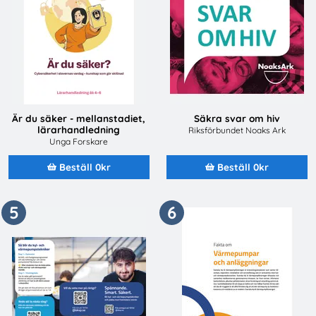
Är du säker - mellanstadiet,
Säkra svar om hiv
lärarhandledning
Riksförbundet Noaks Ark
Unga Forskare
Beställ 0kr
Beställ 0kr
5
6