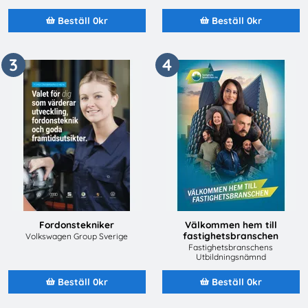
Beställ 0kr
Beställ 0kr
3
4
Fordonstekniker
Välkommen hem till
fastighetsbranschen
Volkswagen Group Sverige
Fastighetsbranschens
Utbildningsnämnd
Beställ 0kr
Beställ 0kr