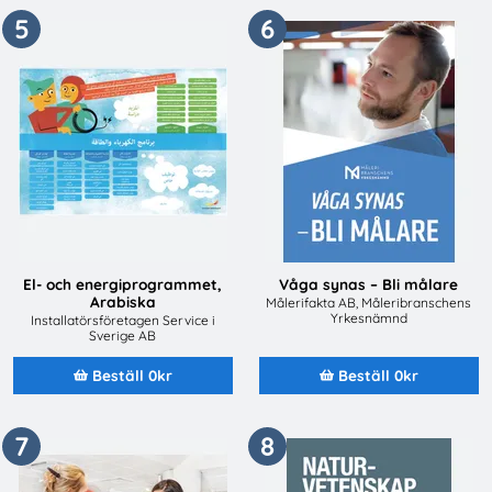
5
6
El- och energiprogrammet,
Våga synas – Bli målare
Arabiska
Målerifakta AB, Måleribranschens
Yrkesnämnd
Installatörsföretagen Service i
Sverige AB
Beställ 0kr
Beställ 0kr
7
8