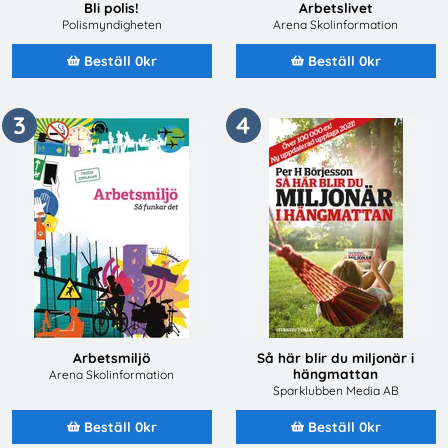
Bli polis!
Arbetslivet
Polismyndigheten
Arena Skolinformation
Beställ 0kr
Beställ 0kr
3
4
Arbetsmiljö
Så här blir du miljonär i
hängmattan
Arena Skolinformation
Sparklubben Media AB
Beställ 0kr
Beställ 0kr