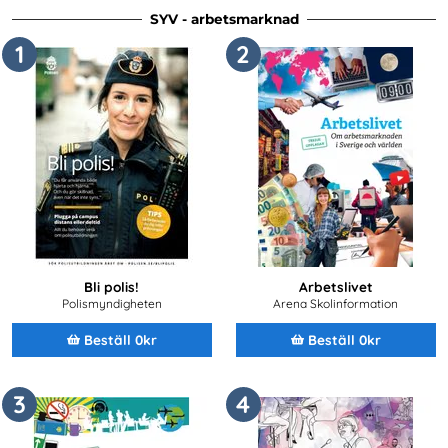
SYV - arbetsmarknad
1
2
Bli polis!
Arbetslivet
Polismyndigheten
Arena Skolinformation
Beställ 0kr
Beställ 0kr
3
4