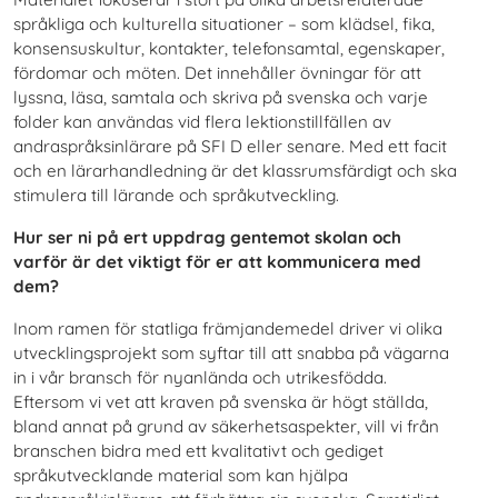
språkliga och kulturella situationer – som klädsel, fika,
konsensuskultur, kontakter, telefonsamtal, egenskaper,
fördomar och möten. Det innehåller övningar för att
lyssna, läsa, samtala och skriva på svenska och varje
folder kan användas vid flera lektionstillfällen av
andraspråksinlärare på SFI D eller senare. Med ett facit
och en lärarhandledning är det klassrumsfärdigt och ska
stimulera till lärande och språkutveckling.
Hur ser ni på ert uppdrag gentemot skolan och
varför är det viktigt för er att kommunicera med
dem?
Inom ramen för statliga främjandemedel driver vi olika
utvecklingsprojekt som syftar till att snabba på vägarna
in i vår bransch för nyanlända och utrikesfödda.
Eftersom vi vet att kraven på svenska är högt ställda,
bland annat på grund av säkerhetsaspekter, vill vi från
branschen bidra med ett kvalitativt och gediget
språkutvecklande material som kan hjälpa