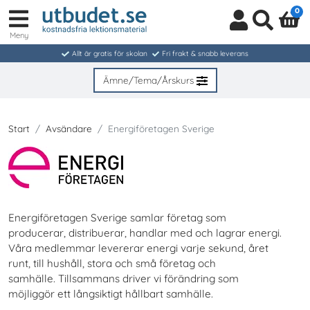
0
Meny
Logga
Sök
in
Allt är gratis för skolan
Fri frakt & snabb leverans
/
Bli
Ämne/Tema/Årskurs
medlem
Start
Avsändare
Energiföretagen Sverige
Energiföretagen Sverige samlar företag som
producerar, distribuerar, handlar med och lagrar energi.
Våra medlemmar levererar energi varje sekund, året
runt, till hushåll, stora och små företag och
samhälle. Tillsammans driver vi förändring som
möjliggör ett långsiktigt hållbart samhälle.