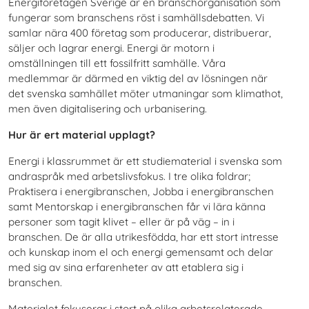
Energiföretagen Sverige är en branschorganisation som
fungerar som branschens röst i samhällsdebatten. Vi
samlar nära 400 företag som producerar, distribuerar,
säljer och lagrar energi. Energi är motorn i
omställningen till ett fossilfritt samhälle. Våra
medlemmar är därmed en viktig del av lösningen när
det svenska samhället möter utmaningar som klimathot,
men även digitalisering och urbanisering.
Hur är ert material upplagt?
Energi i klassrummet är ett studiematerial i svenska som
andraspråk med arbetslivsfokus. I tre olika foldrar;
Praktisera i energibranschen, Jobba i energibranschen
samt Mentorskap i energibranschen får vi lära känna
personer som tagit klivet – eller är på väg – in i
branschen. De är alla utrikesfödda, har ett stort intresse
och kunskap inom el och energi gemensamt och delar
med sig av sina erfarenheter av att etablera sig i
branschen.
Materialet fokuserar i stort på olika arbetsrelaterade