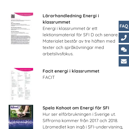
Lärarhandledning Energi i
klassrummet
FAQ
Energi i klassrummet är ett
lektionsmaterial för SFI D och senare.
Materialet består av tre häften med
Ko
texter och språkövningar med
arbetslivsfokus.
Ch
Ku
Facit energi i klassrummet
FACIT
Spela Kahoot om Energi för SFI
Hur ser elförbrukningen i Sverige ut.
Siffrorna kommer från 2017 och 2018.
Läromedlet kan ingå i SFI-undervisning,