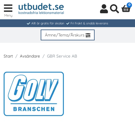
0
Meny
Logga
Sök
in
Allt är gratis för skolan
Fri frakt & snabb leverans
/
Bli
Ämne/Tema/Årskurs
medlem
Start
Avsändare
GBR Service AB