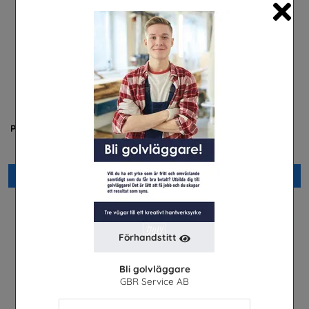
Cl
Praktisera i energibranschen
Yrkessvenska fiber och
stadsnät
Energiföretagen Sverige
Sobona
Beställ 0kr
Beställ 0kr
Förhandstitt
Bli golvläggare
GBR Service AB