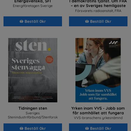
Energisvenska, SFI
I demokratins tjänst. Om FRA
– en av Sveriges hemligaste
Energiföretagen Sverige
arbetsplatser
Försvarets radioanstalt, FRA
Beställ 0kr
Beställ 0kr
Tidningen sten
Yrken inom VVS - Jobb som
får samhället att fungera
Sveriges
Stenindustriförbund/Stenforsk
VVS-branschens yrkesnämnd
Beställ 0kr
Beställ 0kr