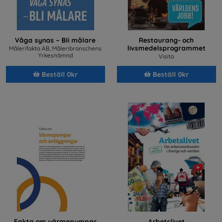
Våga synas – Bli målare
Restaurang- och
livsmedelsprogrammet
Målerifakta AB, Måleribranschens
Yrkesnämnd
Visita
Beställ 0kr
Beställ 0kr
Fakta om värmepumpar
Arbetslivet