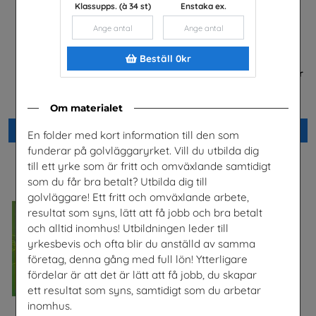
Klassupps. (à 34 st)
Enstaka ex.
Beställ 0kr
Jobba i energibranschen
FRAMTIDEN är i dina händer
Energiföretagen Sverige
Trä- och Möbelföretagen (TMF),
bransch- och
arbetsgivarorganisation
Om materialet
Beställ 0kr
Beställ 0kr
En folder med kort information till den som
funderar på golvläggaryrket. Vill du utbilda dig
till ett yrke som är fritt och omväxlande samtidigt
som du får bra betalt? Utbilda dig till
golvläggare! Ett fritt och omväxlande arbete,
resultat som syns, lätt att få jobb och bra betalt
och alltid inomhus! Utbildningen leder till
yrkesbevis och ofta blir du anställd av samma
företag, denna gång med full lön! Ytterligare
fördelar är att det är lätt att få jobb, du skapar
ett resultat som syns, samtidigt som du arbetar
inomhus.