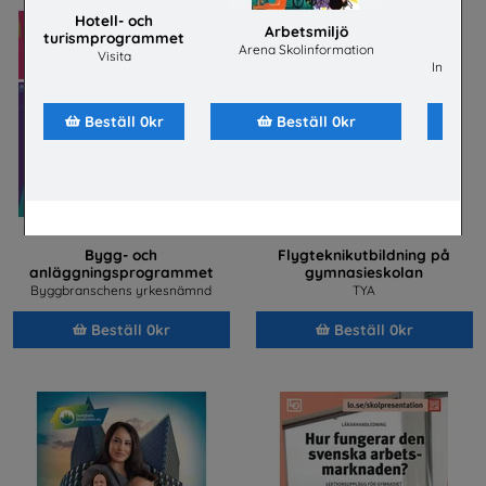
Hotell- och
Arbetsmiljö
turismprogrammet
ene
Arena Skolinformation
Visita
Installat
Beställ 0kr
Beställ 0kr
Bygg- och
Flygteknikutbildning på
anläggningsprogrammet
gymnasieskolan
Byggbranschens yrkesnämnd
TYA
Beställ 0kr
Beställ 0kr