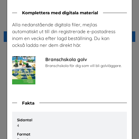
Lastbilschaufför-Ett
Möjligheter med el- och
Komplettera med digitala material
framtidsjobb
energiprogrammet
TYA
Installatörsföretagen Service i
Alla nedanstående digitala filer, mejlas
Sverige AB
automatiskt ut till din registrerade e-postadress
Beställ 0kr
Beställ 0kr
inom en vecka efter lagd beställning. Du kan
också ladda ner dem direkt här.
Branschskola golv
Branschskola för dig som vill bli golvläggare.
Fakta
Sidantal
4
Snabbval - SYV studier
Fordonstekniker
Snabbval - blandade avsändare
Volkswagen Group Sverige
Format