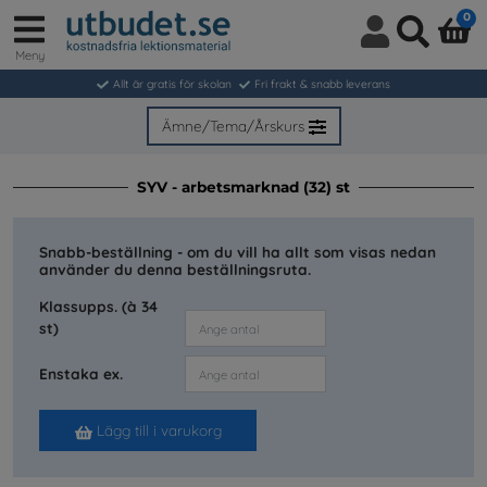
0
Meny
Logga
Sök
in
Allt är gratis för skolan
Fri frakt & snabb leverans
/
Bli
Ämne/Tema/Årskurs
medlem
SYV - arbetsmarknad (32) st
Snabb-beställning - om du vill ha allt som visas nedan
använder du denna beställningsruta.
Klassupps. (à 34
st)
Enstaka ex.
Lägg till i varukorg