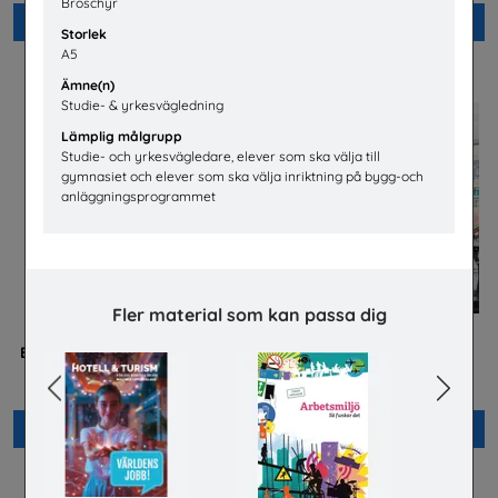
Broschyr
Beställ 0kr
Beställ 0kr
Storlek
A5
Ämne(n)
Studie- & yrkesvägledning
Lämplig målgrupp
Studie- och yrkesvägledare, elever som ska välja till
gymnasiet och elever som ska välja inriktning på bygg-och
anläggningsprogrammet
Fler material som kan passa dig
Betald praktik som ingenjör
Jobba på apotek
(Plansch)
Sveriges Apoteksförening
Previous
Next
Tekniksprånget
Beställ 0kr
Beställ 0kr