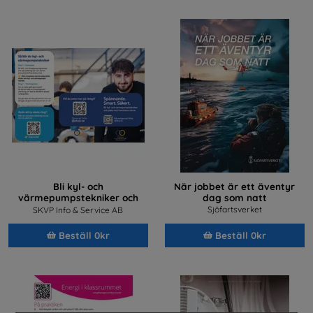
Bli kyl- och
När jobbet är ett äventyr
värmepumpstekniker och
dag som natt
jobba med framtidens teknik
Sjöfartsverket
SKVP Info & Service AB
Beställ 0kr
Beställ 0kr