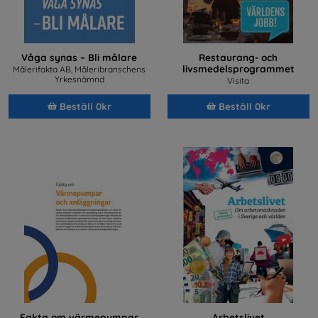
Våga synas – Bli målare
Restaurang- och
livsmedelsprogrammet
Målerifakta AB, Måleribranschens
Yrkesnämnd
Visita
Beställ 0kr
Beställ 0kr
Fakta om värmepumpar
Arbetslivet