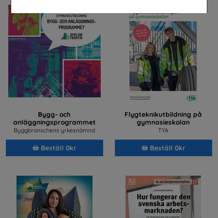
Bygg- och
Flygteknikutbildning på
anläggningsprogrammet
gymnasieskolan
Byggbranschens yrkesnämnd
TYA
Beställ 0kr
Beställ 0kr