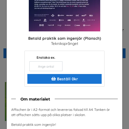
Jobba i energibranschen
FRAMTIDEN är i dina händer
Energiföretagen Sverige
Trä- och Möbelföretagen (TMF),
Betald praktik som ingenjör (Plansch)
bransch- och
arbetsgivarorganisation
Tekniksprånget
Beställ 0kr
Beställ 0kr
Enstaka ex.
Beställ 0kr
Om materialet
Affischen är i A2-format och levereras falsad till A4. Tanken är
att affischen sätts upp på olika platser i skolan.
Betald praktik som ingenjör!