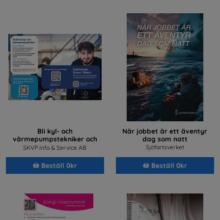
Bli kyl- och
När jobbet är ett äventyr
värmepumpstekniker och
dag som natt
jobba med framtidens teknik
Sjöfartsverket
SKVP Info & Service AB
Beställ 0kr
Beställ 0kr