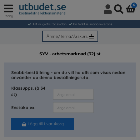
0
Meny
Logga
Sök
in
Allt är gratis för skolan
Fri frakt & snabb leverans
/
Bli
Ämne/Tema/Årskurs
medlem
SYV - arbetsmarknad (32) st
Snabb-beställning - om du vill ha allt som visas nedan
använder du denna beställningsruta.
Klassupps. (à 34
st)
Enstaka ex.
Lägg till i varukorg