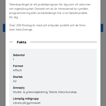
Tekniksprånget är ett praktikprogram för dig som vill veta mer
Lastbilschaufför-Ett
Möjligheter med el- och
om ingenjörsyrket. Oavsett om du är intresserad av rymden,
framtidsjobb
energiprogrammet
programmering eller produktdesign har vi en betald praktik
TYA
Installatörsföretagen Service i
för dig.
Sverige AB
Över 200 företag är med och erbjuder praktik och de finns
Beställ 0kr
Beställ 0kr
över hela Sverige.
Fakta
Sidantal
1
Format
Affisch
Storlek
A2
Ämne(n)
Studie- & yrkesvägledning, Teknik, Naturkunskap
Snabbval - SYV studier
Fordonstekniker
Lämplig målgrupp
Snabbval - blandade avsändare
Volkswagen Group Sverige
Lärare på gymnasiet