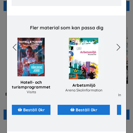
Beställ 0kr
Beställ 0kr
Fler material som kan passa dig
Previous
Next
Hotell- och
Arbetsmiljö
turismprogrammet
ene
Arena Skolinformation
Visita
Betald praktik som ingenjör
Jobba på apotek
Installat
(Plansch)
Sveriges Apoteksförening
Tekniksprånget
Beställ 0kr
Beställ 0kr
Beställ 0kr
Beställ 0kr