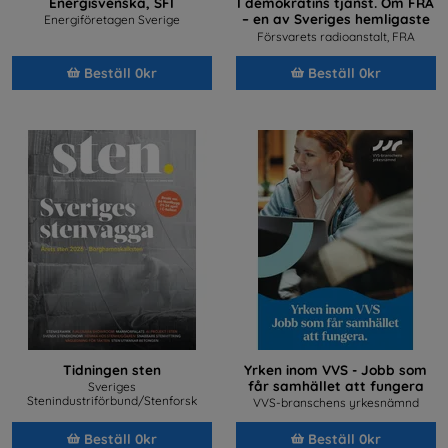
Energisvenska, SFI
I demokratins tjänst. Om FRA
– en av Sveriges hemligaste
Energiföretagen Sverige
arbetsplatser
Försvarets radioanstalt, FRA
Beställ 0kr
Beställ 0kr
Tidningen sten
Yrken inom VVS - Jobb som
får samhället att fungera
Sveriges
Stenindustriförbund/Stenforsk
VVS-branschens yrkesnämnd
Beställ 0kr
Beställ 0kr