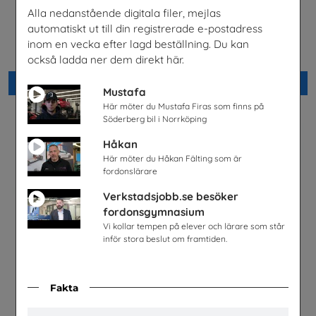
Alla nedanstående digitala filer, mejlas
Lastbilschaufför-Ett
Möjligheter med el- och
automatiskt ut till din registrerade e-postadress
framtidsjobb
energiprogrammet
inom en vecka efter lagd beställning. Du kan
TYA
Installatörsföretagen Service i
Sverige AB
också ladda ner dem direkt här.
Beställ 0kr
Beställ 0kr
Mustafa
Här möter du Mustafa Firas som finns på
Söderberg bil i Norrköping
Håkan
Här möter du Håkan Fälting som är
fordonslärare
Verkstadsjobb.se besöker
fordonsgymnasium
Vi kollar tempen på elever och lärare som står
inför stora beslut om framtiden.
Fakta
Snabbval - SYV studier
Fordonstekniker
Snabbval - blandade avsändare
Volkswagen Group Sverige