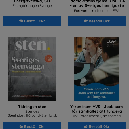
Energisvenska, SFI
I demokratins tjänst. Om FRA
– en av Sveriges hemligaste
Energiföretagen Sverige
arbetsplatser
Försvarets radioanstalt, FRA
Beställ 0kr
Beställ 0kr
Tidningen sten
Yrken inom VVS - Jobb som
får samhället att fungera
Sveriges
Stenindustriförbund/Stenforsk
VVS-branschens yrkesnämnd
Beställ 0kr
Beställ 0kr