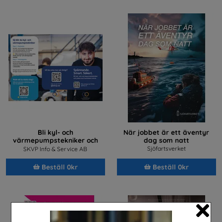
Bli kyl- och
När jobbet är ett äventyr
värmepumpstekniker och
dag som natt
jobba med framtidens teknik
Sjöfartsverket
SKVP Info & Service AB
Beställ 0kr
Beställ 0kr