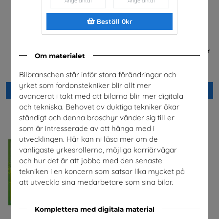
Beställ 0kr
Jobba i energibranschen
FRAMTIDEN är i dina händer
Om materialet
Energiföretagen Sverige
Trä- och Möbelföretagen (TMF),
bransch- och
arbetsgivarorganisation
Bilbranschen står inför stora förändringar och
yrket som fordonstekniker blir allt mer
Beställ 0kr
Beställ 0kr
avancerat i takt med att bilarna blir mer digitala
och tekniska. Behovet av duktiga tekniker ökar
ständigt och denna broschyr vänder sig till er
som är intresserade av att hänga med i
utvecklingen. Här kan ni läsa mer om de
vanligaste yrkesrollerna, möjliga karriärvägar
och hur det är att jobba med den senaste
tekniken i en koncern som satsar lika mycket på
att utveckla sina medarbetare som sina bilar.
Komplettera med digitala material