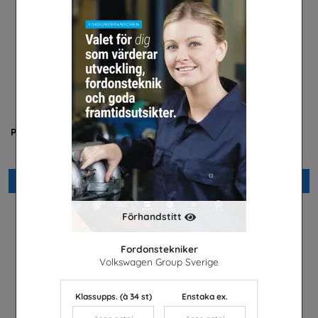
Cl
Praktisera i energibranschen
Yrkessvenska fiber och
stadsnät
Energiföretagen Sverige
Sobona
Beställ 0kr
Beställ 0kr
Förhandstitt
Fordonstekniker
Volkswagen Group Sverige
Klassupps. (à 34 st)
Enstaka ex.