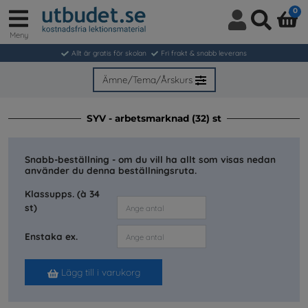
0
Meny
Logga
Sök
in
Allt är gratis för skolan
Fri frakt & snabb leverans
/
Bli
Ämne/Tema/Årskurs
medlem
SYV - arbetsmarknad (32) st
Snabb-beställning - om du vill ha allt som visas nedan
använder du denna beställningsruta.
Klassupps. (à 34
st)
Enstaka ex.
Lägg till i varukorg