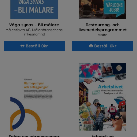
Våga synas – Bli målare
Restaurang- och
livsmedelsprogrammet
Målerifakta AB, Måleribranschens
Yrkesnämnd
Visita
Beställ 0kr
Beställ 0kr
Fakta om värmepumpar
Arbetslivet