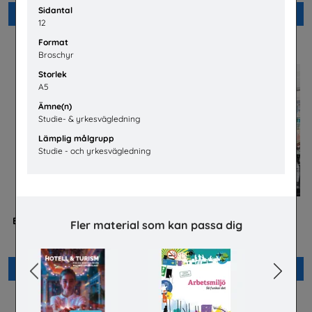
Sidantal
Beställ 0kr
Beställ 0kr
12
Format
Broschyr
Storlek
A5
Ämne(n)
Studie- & yrkesvägledning
Lämplig målgrupp
Studie - och yrkesvägledning
Betald praktik som ingenjör
Jobba på apotek
Fler material som kan passa dig
(Plansch)
Sveriges Apoteksförening
Tekniksprånget
Previous
Next
Beställ 0kr
Beställ 0kr