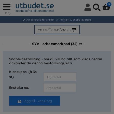
0
Meny
Logga
Sök
in
Allt är gratis för skolan
Fri frakt & snabb leverans
/
Bli
Ämne/Tema/Årskurs
medlem
SYV - arbetsmarknad (32) st
Snabb-beställning - om du vill ha allt som visas nedan
använder du denna beställningsruta.
Klassupps. (à 34
st)
Enstaka ex.
Lägg till i varukorg