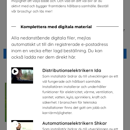
möjlighet att välja både och. Och vad än ditt val blir är du
aktivt med och bygger framtidens hållbara samhälle. Beställ
vår broschyr och läs mer!
Komplettera med digitala material
Jobba i energibranschen
FRAMTIDEN är i dina händer
Energiföretagen Sverige
Trä- och Möbelföretagen (TMF),
Alla nedanstående digitala filer, mejlas
bransch- och
arbetsgivarorganisation
automatiskt ut till din registrerade e-postadress
inom en vecka efter lagd beställning. Du kan
Beställ 0kr
Beställ 0kr
också ladda ner dem direkt här.
Distributionselektrikern Ida
Som installatör bidrar du till utvecklingen av ett
väl fungerade och hållbart samhälle.
Installatören installerar och underhåller
funktioner för elektricitet, värme, ventilation,
sanitet, vatten, kyla, sprinklers, kraft och
säkerhet. I branschen för tekniska
installationer finns det gott om jobb och
karriärmöjligheter.
Automationselektrikern Shkar
Som installatör bidrar du till utvecklingen av ett