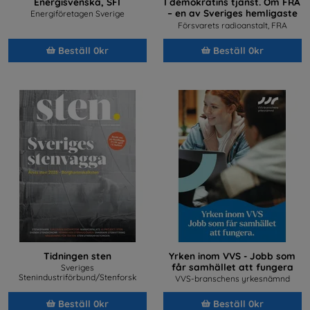
Energisvenska, SFI
I demokratins tjänst. Om FRA
– en av Sveriges hemligaste
Energiföretagen Sverige
arbetsplatser
Försvarets radioanstalt, FRA
Beställ 0kr
Beställ 0kr
Tidningen sten
Yrken inom VVS - Jobb som
får samhället att fungera
Sveriges
Stenindustriförbund/Stenforsk
VVS-branschens yrkesnämnd
Beställ 0kr
Beställ 0kr