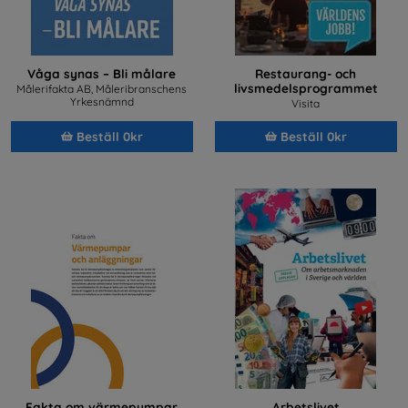
Våga synas – Bli målare
Restaurang- och
livsmedelsprogrammet
Målerifakta AB, Måleribranschens
Yrkesnämnd
Visita
Beställ 0kr
Beställ 0kr
Fakta om värmepumpar
Arbetslivet