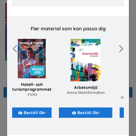
Fler material som kan passa dig
Previous
Next
Bygg- och
Flygteknikutbildning på
anläggningsprogrammet
gymnasieskolan
Byggbranschens yrkesnämnd
TYA
Hotell- och
Arbetsmiljö
turismprogrammet
Beställ 0kr
Beställ 0kr
ene
Arena Skolinformation
Visita
Installat
Beställ 0kr
Beställ 0kr