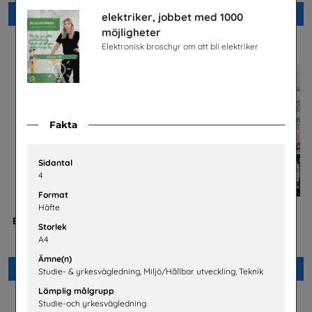
Beställ 0kr
Beställ 0kr
elektriker, jobbet med 1000
möjligheter
Elektronisk broschyr om att bli elektriker
Fakta
Sidantal
4
Format
Häfte
Betald praktik som ingenjör
Jobba på apotek
Storlek
(Plansch)
Sveriges Apoteksförening
A4
Tekniksprånget
Ämne(n)
Beställ 0kr
Beställ 0kr
Studie- & yrkesvägledning, Miljö/Hållbar utveckling, Teknik
Lämplig målgrupp
Studie-och yrkesvägledning