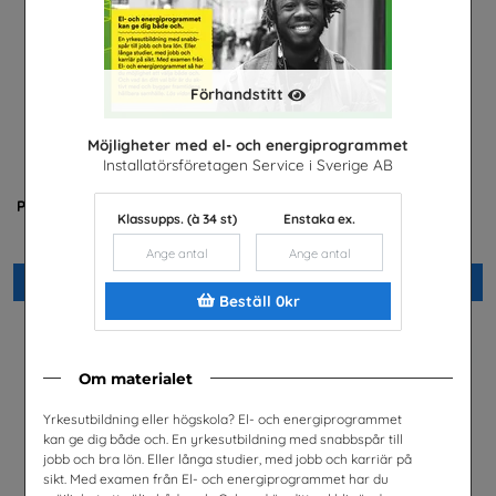
Förhandstitt
Möjligheter med el- och energiprogrammet
Installatörsföretagen Service i Sverige AB
Praktisera i energibranschen
Yrkessvenska fiber och
Klassupps. (à 34 st)
Enstaka ex.
stadsnät
Energiföretagen Sverige
Sobona
Beställ 0kr
Beställ 0kr
Beställ 0kr
Om materialet
Yrkesutbildning eller högskola? El- och energiprogrammet
kan ge dig både och. En yrkesutbildning med snabbspår till
jobb och bra lön. Eller långa studier, med jobb och karriär på
sikt. Med examen från El- och energiprogrammet har du