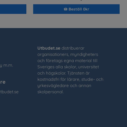
Beställ 0kr
Utbudet.se
distribuerar
organisationers, myndigheters
och företags egna material till
cy m.m.
Sveriges alla skolor, universitet
och högskolor. Tjänsten är
kostnadsfri för lärare, studie- och
re
yrkesvägledare och annan
tbudet.se
skolpersonal.