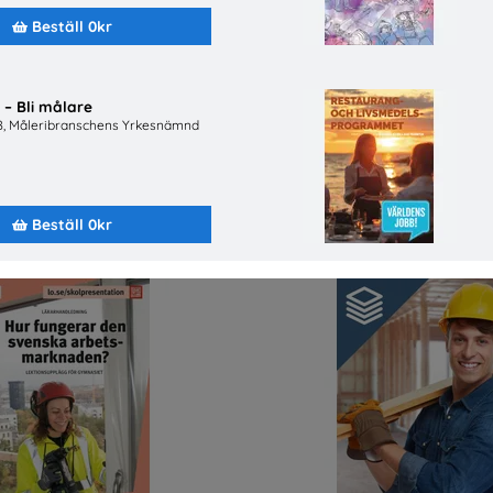
Beställ 0kr
– Bli målare
B, Måleribranschens Yrkesnämnd
Jobba på apotek
Bygg- och anläggningspr
eriges Apoteksförening
Byggbranschens yrkesn
Beställ 0kr
Beställ 0kr
Beställ 0kr