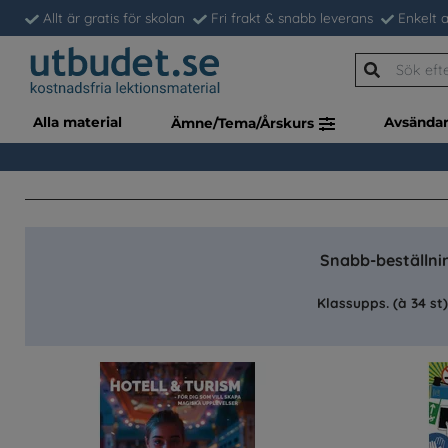
Allt är gratis för skolan
Fri frakt & snabb leverans
Enkelt a
Alla material
Avsända
Ämne/Tema/Årskurs
Snabb-beställnin
Klassupps. (à 34 st)