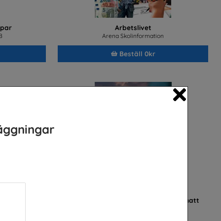
par
Arbetslivet
B
Arena Skolinformation
Beställ 0kr
Close
äggningar
ker och jobba
När jobbet är ett äventyr dag som natt
nik
Sjöfartsverket
B