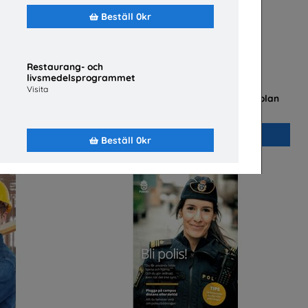
Beställ 0kr
Restaurang- och
livsmedelsprogrammet
Visita
ogrammet
Flygteknikutbildning på gymnasieskolan
ämnd
TYA
Beställ 0kr
Beställ 0kr