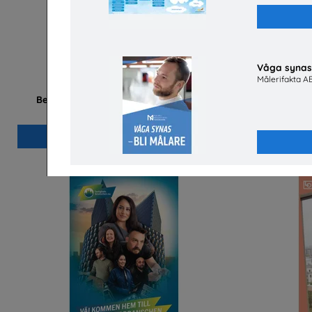
Våga synas 
Målerifakta A
Betald praktik som ingenjör (Plansch)
Tekniksprånget
Sv
Beställ 0kr