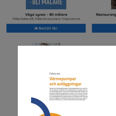
Våga synas – Bli målare
Restaurang
Målerifakta AB, Måleribranschens Yrkesnämnd
Beställ 0kr
Bli golvläggare
Transportyr
GBR Service AB