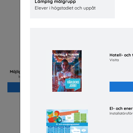
Lämplig målgrupp
Elever i högstadiet och uppåt
Hotell- oc
Visita
Lastbil
Möjligheter med el- och energiprogrammet
Installatörsföretagen Service i Sverige AB
Beställ 0kr
El- och en
Installatörsfö