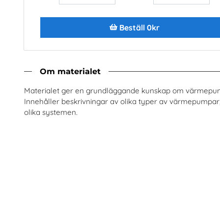
Beställ 0kr
Beställ 0kr
Beställ 0kr
Om materialet
Materialet ger en grundläggande kunskap om värmepu
Innehåller beskrivningar av olika typer av värmepumpar,
olika systemen.
enska fiber och stadsnät
Jobba i energibrans
Sobona
Energiföretagen Sveri
Beställ 0kr
Beställ 0kr