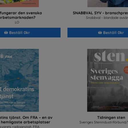
 fungerar den svenska
SNABBVAL SYV - branschpres
arbetsmarknaden?
Snabbval - blandade avsä
LO
Beställ 0kr
Beställ 0kr
tins tjänst. Om FRA – en av
Tidningen sten
 hemligaste arbetsplatser
Sveriges Stenindustriförbund/
svarets radioanstalt, FRA