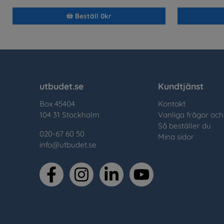
Beställ 0kr
utbudet.se
Kundtjänst
Box 45404
Kontakt
104 31 Stockholm
Vanliga frågor och
Så beställer du
020-67 60 50
Mina sidor
info@utbudet.se
facebook
instagram
linkedin
youtube