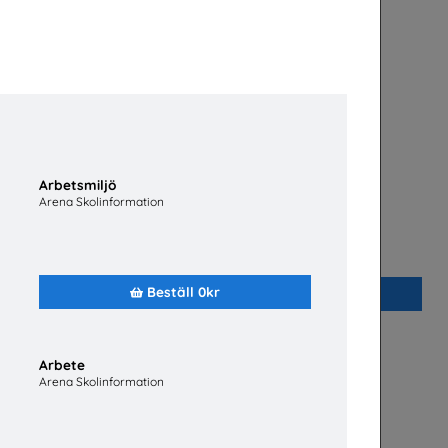
Arbetsmiljö
Arena Skolinformation
ier
Fordonstekniker
ndare
Volkswagen Group Sverige
Beställ 0kr
Beställ 0kr
Arbete
Arena Skolinformation