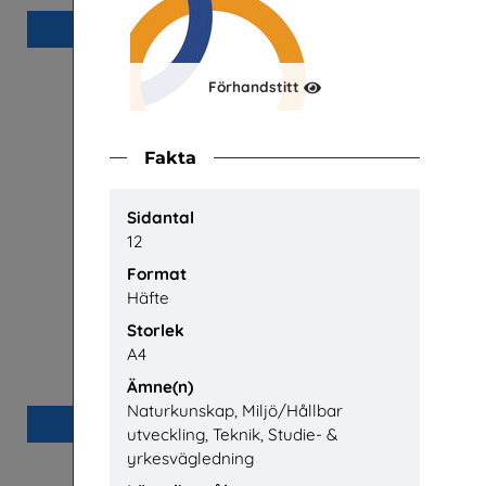
Beställ 0kr
Förhandstitt
Fakta
Sidantal
12
Format
Häfte
Storlek
Praktisera i energibranschen
Yrkessv
A4
Energiföretagen Sverige
Ämne(n)
Naturkunskap, Miljö/Hållbar
Beställ 0kr
utveckling, Teknik, Studie- &
yrkesvägledning