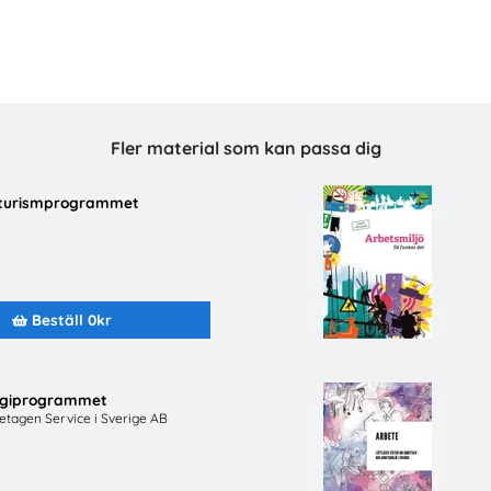
Fler material som kan passa dig
h turismprogrammet
schaufför-Ett framtidsjobb
Snabbval - SYV stud
TYA
Snabbval - blandade avsä
Beställ 0kr
Beställ 0kr
Beställ 0kr
ergiprogrammet
retagen Service i Sverige AB