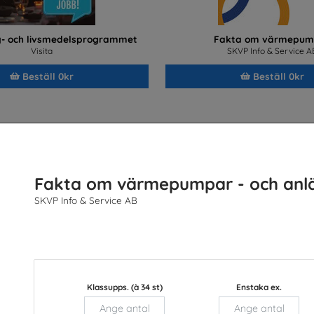
- och livsmedelsprogrammet
Fakta om värmepum
Visita
SKVP Info & Service A
Beställ 0kr
Beställ 0kr
Fakta om värmepumpar - och anl
SKVP Info & Service AB
ken - Information på sju språk
Bli kyl- och värmepumpstekni
Klassupps. (à 34 st)
Enstaka ex.
med framtidens tek
TYA
SKVP Info & Service A