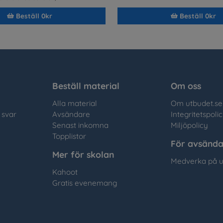
Beställ 0kr
Beställ 0kr
Beställ material
Om oss
Alla material
Om utbudet.se
 svar
Avsändare
Integritetspoli
Senast inkomna
Miljöpolicy
Topplistor
För avsända
Mer för skolan
Medverka på u
Kahoot
Gratis evenemang