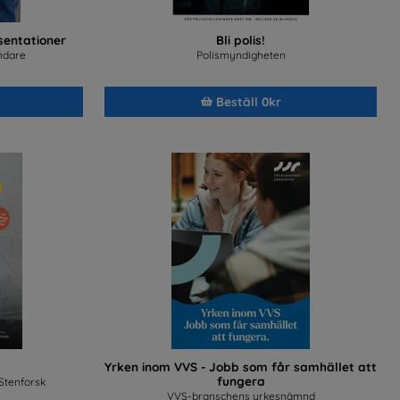
entationer
Bli polis!
ndare
Polismyndigheten
Beställ 0kr
Yrken inom VVS - Jobb som får samhället att
fungera
Stenforsk
VVS-branschens yrkesnämnd