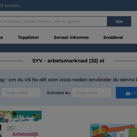
tt beställa
Sök
re
Topplistor
Senast inkomna
Snabbval
SYV - arbetsmarknad (32) st
g - om du vill ha allt som visas nedan använder du denna 
Enstaka ex.
Läg