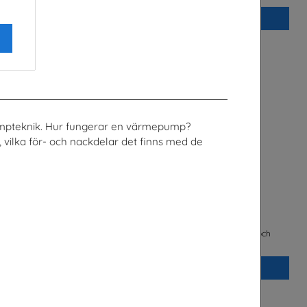
Beställ 0kr
mpteknik. Hur fungerar en värmepump?
 vilka för- och nackdelar det finns med de
chen
FRAMTIDEN är i dina händer
ge
Trä- och Möbelföretagen (TMF), bransch- och
arbetsgivarorganisation
Beställ 0kr