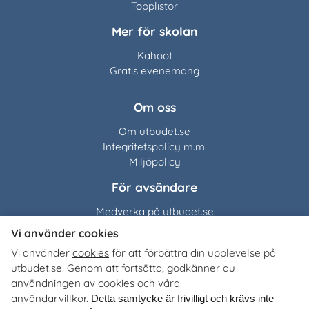
Topplistor
Mer för skolan
Kahoot
Gratis evenemang
Om oss
Om utbudet.se
Integritetspolicy m.m.
Miljöpolicy
För avsändare
Medverka på utbudet.se
Vi använder cookies
Utbudet.se
distribuerar
Vi använder
cookies
för att förbättra din upplevelse på
organisationers, myndigheters och företags egna material
utbudet.se. Genom att fortsätta, godkänner du
till Sveriges alla skolor, universitet och högskolor. Tjänsten
användningen av cookies och våra
är kostnadsfri för lärare, studie- och yrkesvägledare och
användarvillkor.
Detta samtycke är frivilligt och krävs inte
annan skolpersonal.