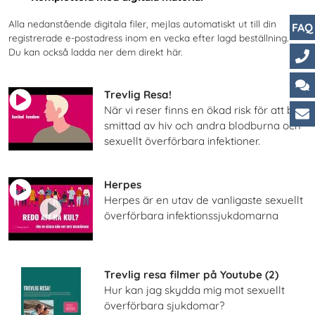
Alla nedanstående digitala filer, mejlas automatiskt ut till din
FAQ
registrerade e-postadress inom en vecka efter lagd beställning.
Du kan också ladda ner dem direkt här.
Ko
Trevlig Resa!
Ch
När vi reser finns en ökad risk för att bli
smittad av hiv och andra blodburna och
Ku
sexuellt överförbara infektioner.
Herpes
Herpes är en utav de vanligaste sexuellt
överförbara infektionssjukdomarna
Trevlig resa filmer på Youtube (2)
Hur kan jag skydda mig mot sexuellt
överförbara sjukdomar?