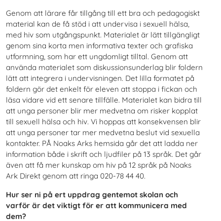
Genom att lärare får tillgång till ett bra och pedagogiskt
material kan de få stöd i att undervisa i sexuell hälsa,
med hiv som utgångspunkt. Materialet är lätt tillgängligt
genom sina korta men informativa texter och grafiska
utformning, som har ett ungdomligt tilltal. Genom att
använda materialet som diskussionsunderlag blir foldern
lätt att integrera i undervisningen. Det lilla formatet på
foldern gör det enkelt för eleven att stoppa i fickan och
läsa vidare vid ett senare tillfälle. Materialet kan bidra till
att unga personer blir mer medvetna om risker kopplat
till sexuell hälsa och hiv. Vi hoppas att konsekvensen blir
att unga personer tar mer medvetna beslut vid sexuella
kontakter. PÅ Noaks Arks hemsida går det att ladda ner
information både i skrift och ljudfiler på 13 språk. Det går
även att få mer kunskap om hiv på 12 språk på Noaks
Ark Direkt genom att ringa 020-78 44 40.
Hur ser ni på ert uppdrag gentemot skolan och
varför är det viktigt
för er att kommunicera med
dem?