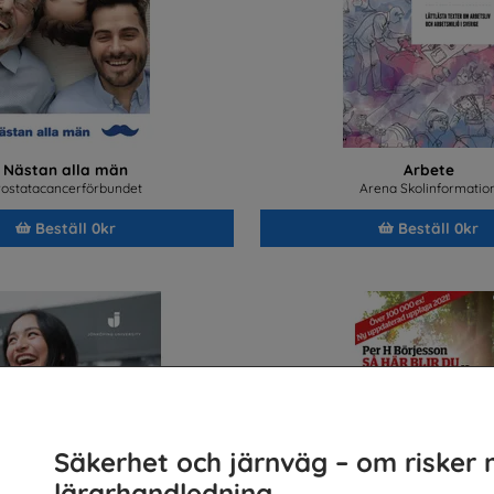
Nästan alla män
Arbete
rostatacancerförbundet
Arena Skolinformatio
Beställ 0kr
Beställ 0kr
Säkerhet och järnväg – om risker 
lärarhandledning