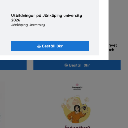
Utbildningar på Jönköping university
2026
Jönköping University
kförbund och
Analytisk textkompetens – problemdrivet
Beställ 0kr
skrivande i samhällsvetenskapliga och
humanistiska ämnen
ndare
Skolforskningsinstitutet
Beställ 0kr