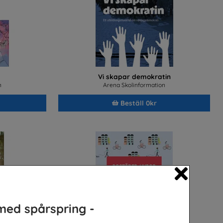
Vi skapar demokratin
n
Arena Skolinformation
Beställ 0kr
Close
med spårspring -