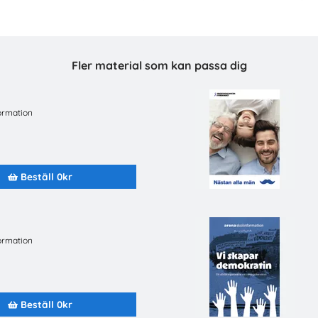
Fler material som kan passa dig
ormation
fluga - Lärarhandledning om
Hur fungerar den sve
Beställ 0kr
h ungas trygghet på nätet
arbetsmarknaden
an International Sverige
LO
Beställ 0kr
Beställ 0kr
ormation
Beställ 0kr