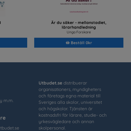
I
Är du säker - mellanstadiet,
lärarhandledning
Unga Forskare
Beställ 0kr
Utbudet.se
distribuerar
organisationers, myndigheters
och företags egna material till
cy m.m.
Sveriges alla skolor, universitet
och högskolor. Tjänsten är
kostnadsfri för lärare, studie- och
re
yrkesvägledare och annan
tbudet.se
skolpersonal.