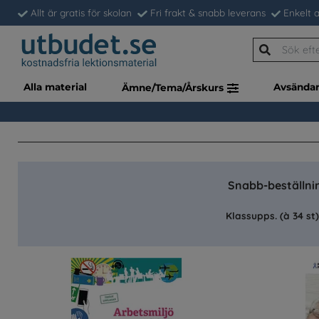
Allt är gratis för skolan
Fri frakt & snabb leverans
Enkelt a
Alla material
Avsända
Ämne/Tema/Årskurs
Snabb-beställnin
Klassupps. (à 34 st)