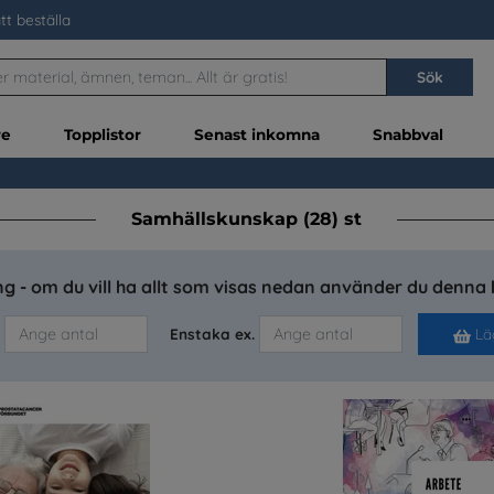
tt beställa
Sök
re
Topplistor
Senast inkomna
Snabbval
Samhällskunskap (28) st
g - om du vill ha allt som visas nedan använder du denna 
Enstaka ex.
Läg