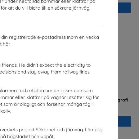
er under nedfällda bommar eller klättrar på
ör att du vill bidra till en säkrare järnväg!
Beställ 0kr
ill din registrerade e-postadress inom en vecka
 här.
friends. He didn’t expect the electricity to
ecisions and stay away from railway lines
t informera och utbilda om de risker den som
mar eller klättrar på vagnar utsätter sig för.
v
Checklista för undervisning om pornografi
t som är olagligt och försenar många tåg i
rk
Unizon
oliv.
Beställ 0kr
kverkets projekt Säkerhet och järnväg. Lämplig
på högstadiet och uppåt.