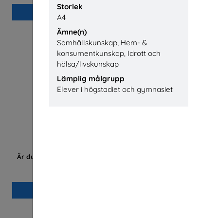
Storlek
Beställ 0kr
A4
Ämne(n)
Samhällskunskap, Hem- &
konsumentkunskap, Idrott och
hälsa/livskunskap
Lämplig målgrupp
Elever i högstadiet och gymnasiet
Är du säker? högstadiet, lärarhandledning
Säkerhet 
Unga Forskare
Beställ 0kr