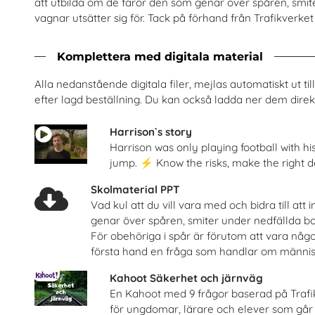
att utbilda om de faror den som genar över spåren, smit
vagnar utsätter sig för. Tack på förhand från Trafikverket f
Beställ 0kr
Beställ 0kr
Komplettera med digitala material
Alla nedanstående digitala filer, mejlas automatiskt ut t
efter lagd beställning. Du kan också ladda ner dem direkt
Harrison`s story
Harrison was only playing football with his 
jump. ⚡ Know the risks, make the right d
Skolmaterial PPT
Vad kul att du vill vara med och bidra till at
genar över spåren, smiter under nedfällda bom
och järnväg – om risker med
Säkra svar om hi
För obehöriga i spår är förutom att vara någo
spårspring
Riksförbundet Noaks A
Trafikverket
första hand en fråga som handlar om människ
Beställ 0kr
Beställ 0kr
Kahoot Säkerhet och järnväg
En Kahoot med 9 frågor baserad på Trafi
för ungdomar, lärare och elever som går 