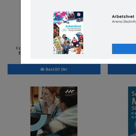
Arbetslivet
Arena Skolinf
I demokratins tjänst. Om FRA – en av
Håll koll p
Sveriges hemligaste arbetsplatser
Försvarets radioanstalt, FRA
Beställ 0kr