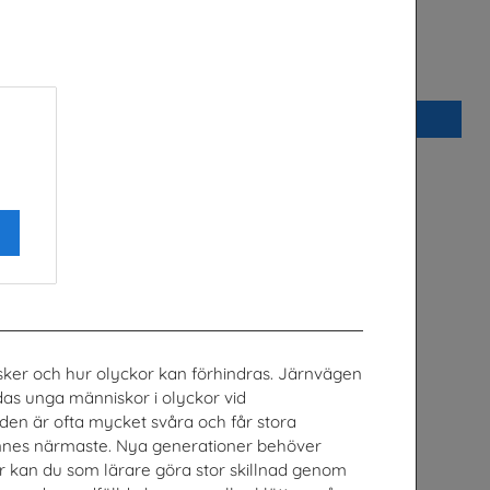
hängmattan
Bostäder, hyror och historia
B
Hyresgästföreningen
Beställ 0kr
isker och hur olyckor kan förhindras. Järnvägen
as unga människor i olyckor vid
öden är ofta mycket svåra och får stora
elsen
Direkt nr 2/2026
nnes närmaste. Nya generationer behöver
örbund
Läkare Utan Gränser
r kan du som lärare göra stor skillnad genom