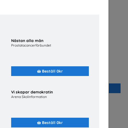
Nästan alla män
Prostatacancerförbundet
nska
Bli polis!
Beställ 0kr
?
Polismyndigheten
Beställ 0kr
Vi skapar demokratin
Arena Skolinformation
Beställ 0kr