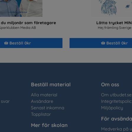
r du miljonär som företagare
Lätta trycket MIN
Sparklubben Media AB
Hej främling Sverige
Beställ 0kr
Beställ 0kr
Beställ material
Om oss
Alla material
Om utbudet.se
 svar
Avsändare
Integritetspoli
Senast inkomna
Miljöpolicy
Topplistor
För avsända
Mer för skolan
Medverka på u