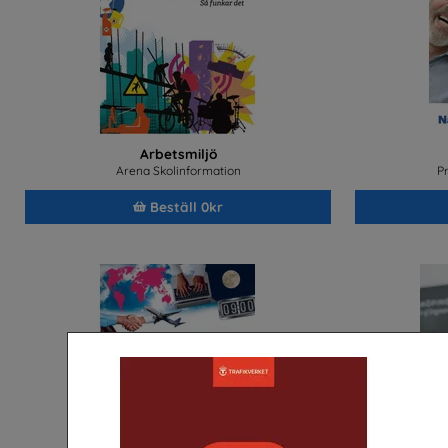
Arbetsmiljö
Arena Skolinformation
P
Beställ 0kr