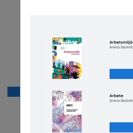
Arbetsmiljö
Arena Skolinf
Jobba på apotek
Mer än en 
barns oc
Sveriges Apoteksförening
Pl
Beställ 0kr
Arbete
Arena Skolinf