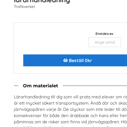
Trafikverket
r på Jönköping university 2026
Så här blir du miljonär i 
Jönköping University
Sparklubben Media A
Beställ 0kr
Beställ 0kr
Enstaka ex.
Beställ 0kr
Om materialet
Lärarhandledning till dig som vill prata med elever om r
är ett mycket säkert transportsystem. Ändå dör och skad
järnvägsspåren varje år. De olyckor som inte leder till d
TIDEN är i dina händer
Den Gröna Frihetsrör
konsekvenser för både den drabbade och hans eller he
belföretagen (TMF), bransch- och
Centerpartiets Ungdomsf
påminnas om de risker som finns vid järnvägsspåren. Hä
rbetsgivarorganisation