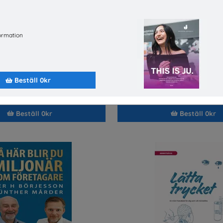
ormation
å dina rättigheter som lärling
SNABBVAL - Material från fac
Beställ 0kr
a-kassan
Byggnads
Snabbval - blandade avsä
Beställ 0kr
Beställ 0kr