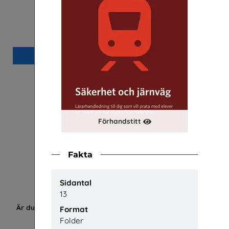
Arbetslivet
Utbildninga
Arena Skolinformation
Beställ 0kr
Förhandstitt
Fakta
Sidantal
13
Är du säker? - Lärarhandledning lågstadiet
FRAM
Format
Unga Forskare
Trä- och Mö
Folder
a