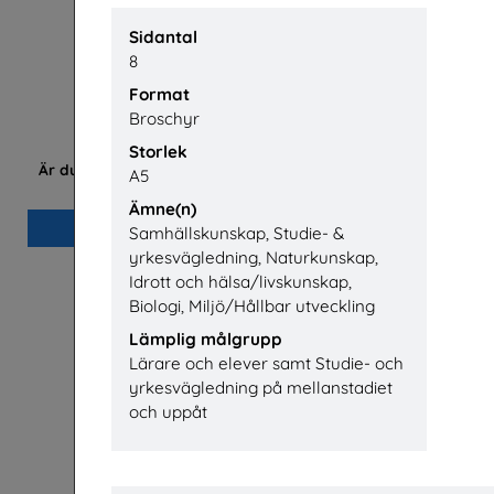
Sidantal
8
Format
Broschyr
Storlek
Är du säker? högstadiet, lärarhandledning
A5
Unga Forskare
R
Ämne(n)
Beställ 0kr
Samhällskunskap, Studie- &
yrkesvägledning, Naturkunskap,
Idrott och hälsa/livskunskap,
Biologi, Miljö/Hållbar utveckling
Lämplig målgrupp
Lärare och elever samt Studie- och
yrkesvägledning på mellanstadiet
och uppåt