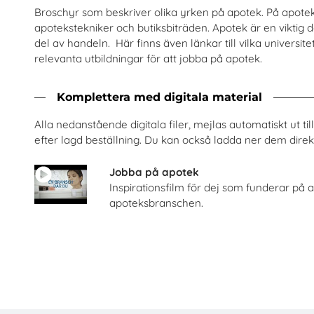
Broschyr som beskriver olika yrken på apotek. På apotek
apotekstekniker och butiksbiträden. Apotek är en viktig
del av handeln. Här finns även länkar till vilka universi
relevanta utbildningar för att jobba på apotek.
Komplettera med digitala material
Säkra svar om hiv
Checklista för undervisning o
iksförbundet Noaks Ark
Unizon
Alla nedanstående digitala filer, mejlas automatiskt ut t
efter lagd beställning. Du kan också ladda ner dem direkt
Beställ 0kr
Beställ 0kr
Jobba på apotek
Inspirationsfilm för dej som funderar på a
apoteksbranschen.