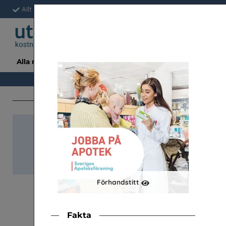
Allt är gratis för skolan
Fri frakt & snabb leverans
Enkelt a
Alla material
Avsända
Ämne/Tema/Årskurs
Snabb-beställnin
Klassupps. (à 34 st)
Förhandstitt
Fakta