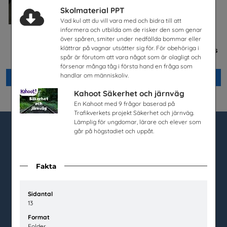
Skolmaterial PPT
Vad kul att du vill vara med och bidra till att
informera och utbilda om de risker den som genar
över spåren, smiter under nedfällda bommar eller
Celiaki
Mer än en fluga -
klättrar på vagnar utsätter sig för. För obehöriga i
Lärarhandledning om barns
Fria Bröd AB
spår är förutom att vara något som är olagligt och
och ungas trygghet på nätet
Plan International Sverige
försenar många tåg i första hand en fråga som
handlar om människoliv.
Beställ 0kr
Beställ 0kr
Kahoot Säkerhet och järnväg
En Kahoot med 9 frågor baserad på
Trafikverkets projekt Säkerhet och järnväg.
Lämplig för ungdomar, lärare och elever som
går på högstadiet och uppåt.
utbudet.se
Box 45404
Fakta
104 31 Stockholm
Sidantal
020-67 60 50
13
info@utbudet.se
Format
Folder