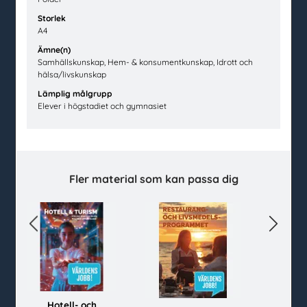
facebook
instagram
linkedin
youtube
Storlek
A4
Ämne(n)
Kundtjänst
Samhällskunskap, Hem- & konsumentkunskap, Idrott och
hälsa/livskunskap
Kontakt
Lämplig målgrupp
Vanliga frågor och svar
Elever i högstadiet och gymnasiet
Så beställer du
Mina sidor
Beställ material
Fler material som kan passa dig
Alla material
Avsändare
Senast inkomna
Previous
Next
Topplistor
Mer för skolan
Kahoot
Gratis evenemang
Hotell- och