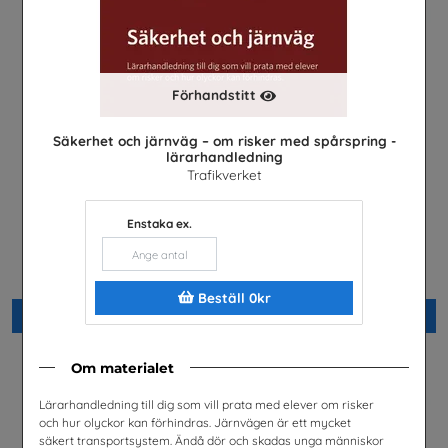
Förhandstitt
Säkerhet och järnväg – om risker med spårspring -
lärarhandledning
Trafikverket
Enstaka ex.
Hotell- och
Restaurang- och
turismprogrammet
livsmedelsprogrammet
Visita
Visita
Beställ 0kr
Beställ 0kr
Beställ 0kr
Om materialet
Lärarhandledning till dig som vill prata med elever om risker
och hur olyckor kan förhindras. Järnvägen är ett mycket
säkert transportsystem. Ändå dör och skadas unga människor