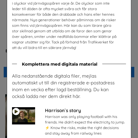
i olyckor vid järnvägsspåren varje år. De olyckor som inte
leder till döden är ofta mycket svåra och får stora
konsekvenser för både den drabbade och hans eller hennes
närmaste. Nya generationer behöver påminnas om de risker
som finns vid järnvägsspåren. Här kan du som lärare göra
stor skillnad genom att utbilda om de faror den som genar
över spåren, smiter under nedfällda bommar eller klättrar på
vagnar utsätter sig för. Tack på förhand från Trafikverket för
att du vill bidra till en säkrare järnväg!
Bostäder, hyror och historia
Säkerhet och järnväg – om
risker med spårspring
Hyresgästföreningen
Trafikverket
Komplettera med digitala material
Beställ 0kr
Beställ 0kr
Alla nedanstående digitala filer, mejlas
automatiskt ut till din registrerade e-postadress
inom en vecka efter lagd beställning. Du kan
också ladda ner dem direkt här.
Harrison`s story
Harrison was only playing football with his
friends. He didn’t expect the electricity to jump.
⚡ Know the risks, make the right decisions
and stay away from railway lines