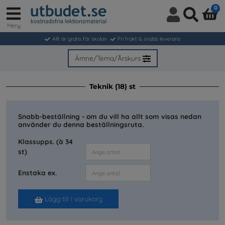
0
Meny
Logga
Sök
in
Allt är gratis för skolan
Fri frakt & snabb leverans
/
Bli
Ämne/Tema/Årskurs
medlem
Teknik (18) st
Snabb-beställning - om du vill ha allt som visas nedan
använder du denna beställningsruta.
Klassupps. (à 34
st)
Enstaka ex.
Lägg till i varukorg