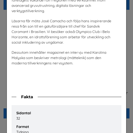
företagets växande roll i regionen med verksamhet inom
Beställ 0kr
Beställ 0kr
avancerad gruvutrustning, digitala lösningar och
verktygstillverkning.
Läsarna får möta José Camacho och följa hans inspirerande
resa från son till en gatuförsäljare till chef för Sandvik
Coromant i Brasilien. Vi besöker också Olympico Club i Belo
Horizonte, en idrottsförening som arbetar för utveckling och
social inkludering av ungdomar.
Dessutom innehåller magasinet en intervju med Karolina
Malyska som beskriver metrologi (mätteknik) som den
moderna tillverkningens nervsystem.
Science & IT Magazine Nr 1
Betald praktik som ingenjör
Fakta
2026
(Plansch)
Göteborgs universitet
Tekniksprånget
Sidantal
Beställ 0kr
Beställ 0kr
32
Format
Tidning