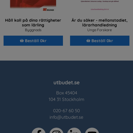
Håll koll på dina rättigheter
Är du säker - mellanstadiet,
som lärling
lärarhandledning
Byggnads
Unga Forskare
Beställ 0kr
Beställ 0kr
utbudet.se
Box 45404
104 31 Stockholm
020-67 60 50
info@utbudet.se
facebook
instagram
linkedin
youtube