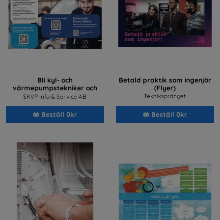
Bli kyl- och
Betald praktik som ingenjör
värmepumpstekniker och
(Flyer)
jobba med framtidens teknik
Tekniksprånget
SKVP Info & Service AB
Beställ 0kr
Beställ 0kr