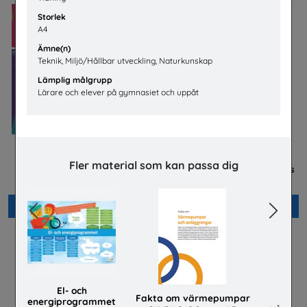
Storlek
A4
Ämne(n)
Teknik, Miljö/Hållbar utveckling, Naturkunskap
Lämplig målgrupp
Lärare och elever på gymnasiet och uppåt
Bygg- och
Mer än en fluga -
Fler material som kan passa dig
anläggningsprogrammet
Lärarhandledning om barns
och ungas trygghet på nätet
Byggbranschens yrkesnämnd
Plan International Sverige
Beställ 0kr
Beställ 0kr
Previous
Next
El- och
Fakta om värmepumpar
energiprogrammet