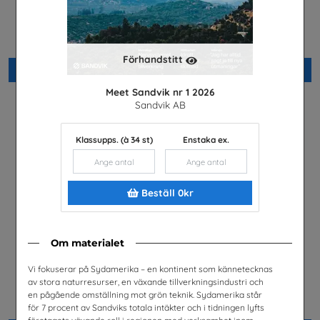
Meet Sandvik nr 1 2026
Möjligheter med el- och
energiprogrammet
Sandvik AB
Installatörsföretagen Service i
Sverige AB
Förhandstitt
Beställ 0kr
Beställ 0kr
Meet Sandvik nr 1 2026
Sandvik AB
Klassupps. (à 34 st)
Enstaka ex.
Beställ 0kr
Om materialet
Vi fokuserar på Sydamerika – en kontinent som kännetecknas
Är du säker? högstadiet,
Fordonstekniker
av stora naturresurser, en växande tillverkningsindustri och
lärarhandledning
Volkswagen Group Sverige
en pågående omställning mot grön teknik. Sydamerika står
Unga Forskare
för 7 procent av Sandviks totala intäkter och i tidningen lyfts